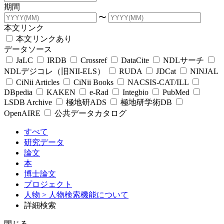
期間
〜
本文リンク
本文リンクあり
データソース
JaLC
IRDB
Crossref
DataCite
NDLサーチ
NDLデジコレ（旧NII-ELS）
RUDA
JDCat
NINJAL
CiNii Articles
CiNii Books
NACSIS-CAT/ILL
DBpedia
KAKEN
e-Rad
Integbio
PubMed
LSDB Archive
極地研ADS
極地研学術DB
OpenAIRE
公共データカタログ
すべて
研究データ
論文
本
博士論文
プロジェクト
人物
> 人物検索機能について
詳細検索
閉じる