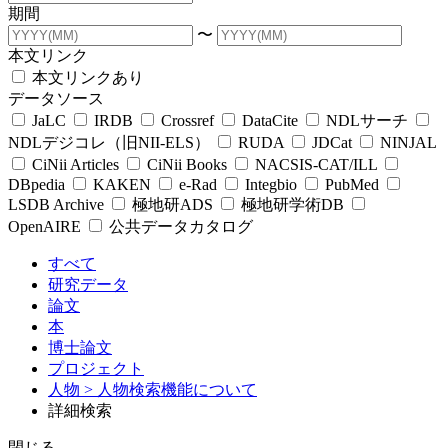
期間
〜
本文リンク
本文リンクあり
データソース
JaLC
IRDB
Crossref
DataCite
NDLサーチ
NDLデジコレ（旧NII-ELS）
RUDA
JDCat
NINJAL
CiNii Articles
CiNii Books
NACSIS-CAT/ILL
DBpedia
KAKEN
e-Rad
Integbio
PubMed
LSDB Archive
極地研ADS
極地研学術DB
OpenAIRE
公共データカタログ
すべて
研究データ
論文
本
博士論文
プロジェクト
人物
> 人物検索機能について
詳細検索
閉じる