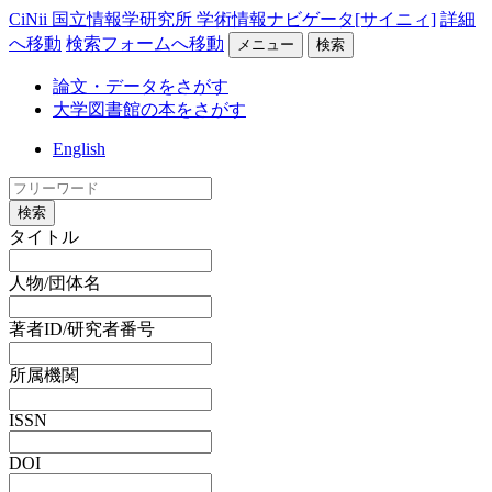
CiNii 国立情報学研究所 学術情報ナビゲータ[サイニィ]
詳細
へ移動
検索フォームへ移動
メニュー
検索
論文・データをさがす
大学図書館の本をさがす
English
検索
タイトル
人物/団体名
著者ID/研究者番号
所属機関
ISSN
DOI