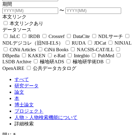
期間
〜
本文リンク
本文リンクあり
データソース
JaLC
IRDB
Crossref
DataCite
NDLサーチ
NDLデジコレ（旧NII-ELS）
RUDA
JDCat
NINJAL
CiNii Articles
CiNii Books
NACSIS-CAT/ILL
DBpedia
KAKEN
e-Rad
Integbio
PubMed
LSDB Archive
極地研ADS
極地研学術DB
OpenAIRE
公共データカタログ
すべて
研究データ
論文
本
博士論文
プロジェクト
人物
> 人物検索機能について
詳細検索
閉じる