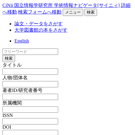
CiNii 国立情報学研究所 学術情報ナビゲータ[サイニィ]
詳細
へ移動
検索フォームへ移動
メニュー
検索
論文・データをさがす
大学図書館の本をさがす
English
検索
タイトル
人物/団体名
著者ID/研究者番号
所属機関
ISSN
DOI