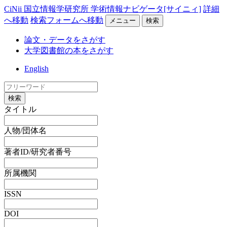
CiNii 国立情報学研究所 学術情報ナビゲータ[サイニィ]
詳細
へ移動
検索フォームへ移動
メニュー
検索
論文・データをさがす
大学図書館の本をさがす
English
検索
タイトル
人物/団体名
著者ID/研究者番号
所属機関
ISSN
DOI