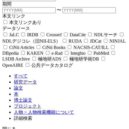
期間
〜
本文リンク
本文リンクあり
データソース
JaLC
IRDB
Crossref
DataCite
NDLサーチ
NDLデジコレ（旧NII-ELS）
RUDA
JDCat
NINJAL
CiNii Articles
CiNii Books
NACSIS-CAT/ILL
DBpedia
KAKEN
e-Rad
Integbio
PubMed
LSDB Archive
極地研ADS
極地研学術DB
OpenAIRE
公共データカタログ
すべて
研究データ
論文
本
博士論文
プロジェクト
人物
> 人物検索機能について
詳細検索
閉じる