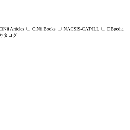
iNii Articles
CiNii Books
NACSIS-CAT/ILL
DBpedia
カタログ