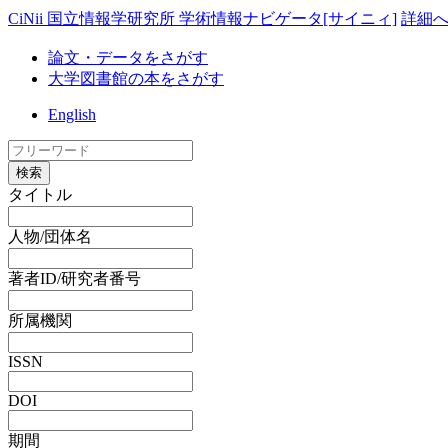
CiNii 国立情報学研究所 学術情報ナビゲータ[サイニィ]
詳細
論文・データをさがす
大学図書館の本をさがす
English
検索
タイトル
人物/団体名
著者ID/研究者番号
所属機関
ISSN
DOI
期間