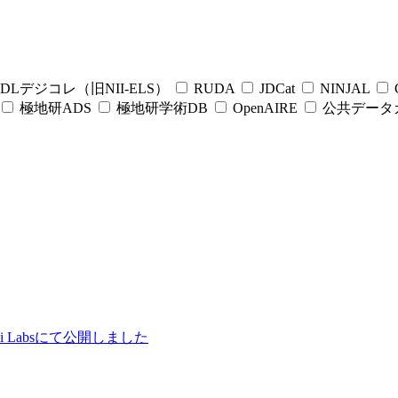
DLデジコレ（旧NII-ELS）
RUDA
JDCat
NINJAL
C
極地研ADS
極地研学術DB
OpenAIRE
公共データ
ii Labsにて公開しました