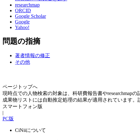
researchmap
ORCID
Google Scholar
Google
Yahoo!
問題の指摘
著者情報の修正
その他
ページトップへ
現時点での人物検索の対象は、科研費報告書やresearchma
成果物リストには自動推定処理の結果が適用されています。
スマートフォン版
|
PC版
CiNiiについて