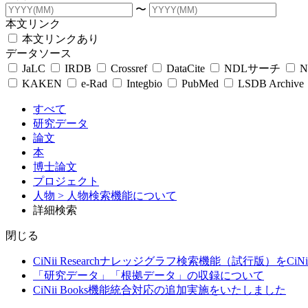
〜
本文リンク
本文リンクあり
データソース
JaLC
IRDB
Crossref
DataCite
NDLサーチ
N
KAKEN
e-Rad
Integbio
PubMed
LSDB Archive
すべて
研究データ
論文
本
博士論文
プロジェクト
人物
> 人物検索機能について
詳細検索
閉じる
CiNii Researchナレッジグラフ検索機能（試行版）をCiN
「研究データ」「根拠データ」の収録について
CiNii Books機能統合対応の追加実施をいたしました