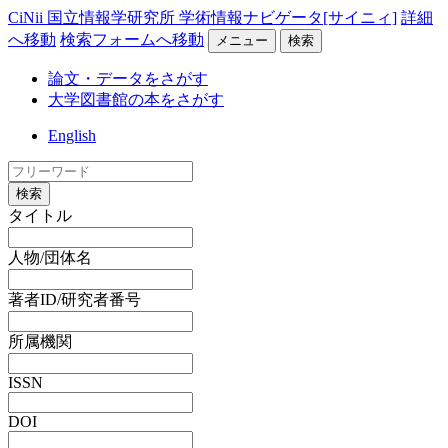
CiNii 国立情報学研究所 学術情報ナビゲータ[サイニィ]
詳細
へ移動
検索フォームへ移動
メニュー
検索
論文・データをさがす
大学図書館の本をさがす
English
検索
タイトル
人物/団体名
著者ID/研究者番号
所属機関
ISSN
DOI