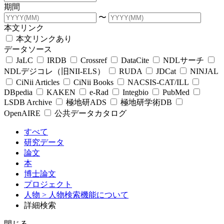
期間
〜
本文リンク
本文リンクあり
データソース
JaLC
IRDB
Crossref
DataCite
NDLサーチ
NDLデジコレ（旧NII-ELS）
RUDA
JDCat
NINJAL
CiNii Articles
CiNii Books
NACSIS-CAT/ILL
DBpedia
KAKEN
e-Rad
Integbio
PubMed
LSDB Archive
極地研ADS
極地研学術DB
OpenAIRE
公共データカタログ
すべて
研究データ
論文
本
博士論文
プロジェクト
人物
> 人物検索機能について
詳細検索
閉じる