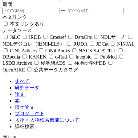
期間
〜
本文リンク
本文リンクあり
データソース
JaLC
IRDB
Crossref
DataCite
NDLサーチ
NDLデジコレ（旧NII-ELS）
RUDA
JDCat
NINJAL
CiNii Articles
CiNii Books
NACSIS-CAT/ILL
DBpedia
KAKEN
e-Rad
Integbio
PubMed
LSDB Archive
極地研ADS
極地研学術DB
OpenAIRE
公共データカタログ
すべて
研究データ
論文
本
博士論文
プロジェクト
人物
> 人物検索機能について
詳細検索
閉じる