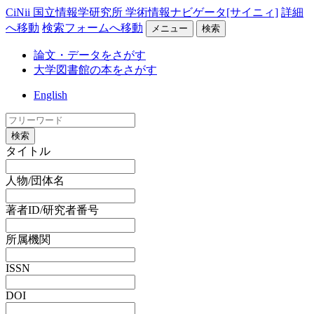
CiNii 国立情報学研究所 学術情報ナビゲータ[サイニィ]
詳細
へ移動
検索フォームへ移動
メニュー
検索
論文・データをさがす
大学図書館の本をさがす
English
検索
タイトル
人物/団体名
著者ID/研究者番号
所属機関
ISSN
DOI