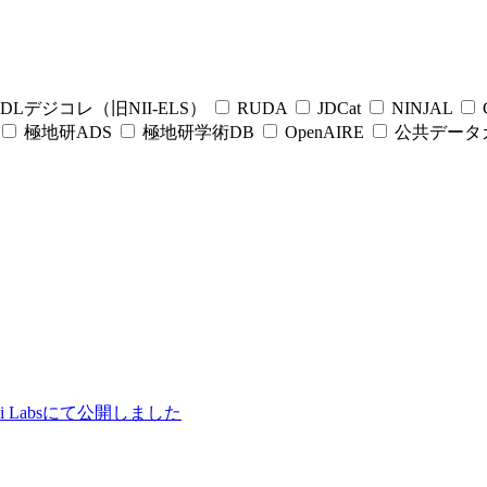
DLデジコレ（旧NII-ELS）
RUDA
JDCat
NINJAL
C
極地研ADS
極地研学術DB
OpenAIRE
公共データ
ii Labsにて公開しました