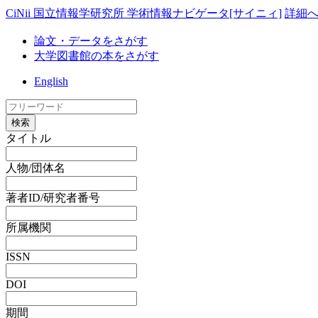
CiNii 国立情報学研究所 学術情報ナビゲータ[サイニィ]
詳細
論文・データをさがす
大学図書館の本をさがす
English
検索
タイトル
人物/団体名
著者ID/研究者番号
所属機関
ISSN
DOI
期間