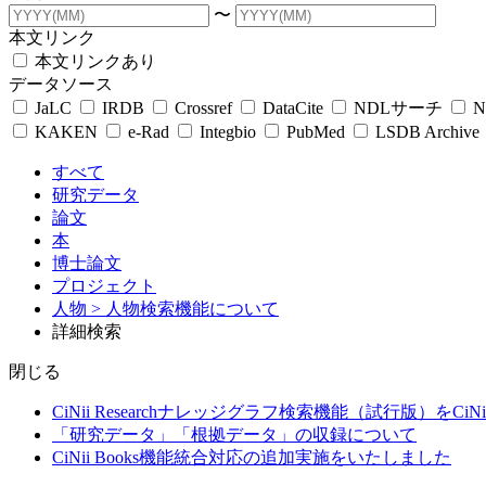
〜
本文リンク
本文リンクあり
データソース
JaLC
IRDB
Crossref
DataCite
NDLサーチ
N
KAKEN
e-Rad
Integbio
PubMed
LSDB Archive
すべて
研究データ
論文
本
博士論文
プロジェクト
人物
> 人物検索機能について
詳細検索
閉じる
CiNii Researchナレッジグラフ検索機能（試行版）をCiN
「研究データ」「根拠データ」の収録について
CiNii Books機能統合対応の追加実施をいたしました