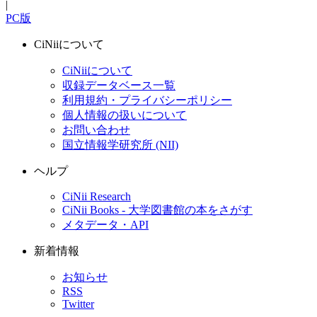
|
PC版
CiNiiについて
CiNiiについて
収録データベース一覧
利用規約・プライバシーポリシー
個人情報の扱いについて
お問い合わせ
国立情報学研究所 (NII)
ヘルプ
CiNii Research
CiNii Books - 大学図書館の本をさがす
メタデータ・API
新着情報
お知らせ
RSS
Twitter