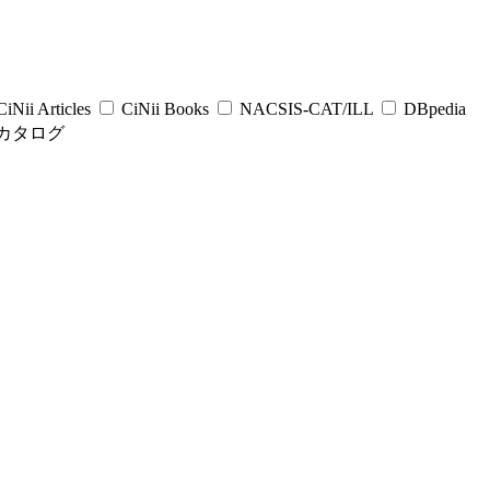
iNii Articles
CiNii Books
NACSIS-CAT/ILL
DBpedia
カタログ