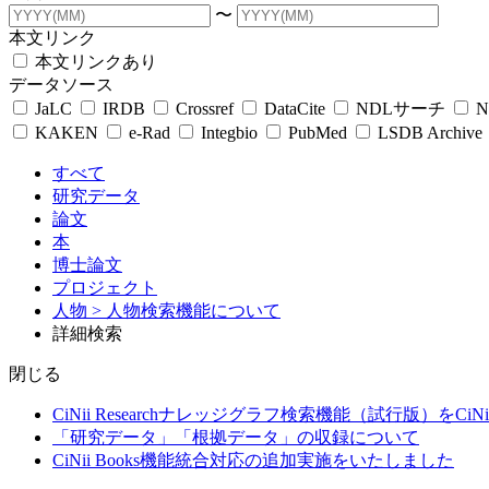
〜
本文リンク
本文リンクあり
データソース
JaLC
IRDB
Crossref
DataCite
NDLサーチ
N
KAKEN
e-Rad
Integbio
PubMed
LSDB Archive
すべて
研究データ
論文
本
博士論文
プロジェクト
人物
> 人物検索機能について
詳細検索
閉じる
CiNii Researchナレッジグラフ検索機能（試行版）をCiN
「研究データ」「根拠データ」の収録について
CiNii Books機能統合対応の追加実施をいたしました