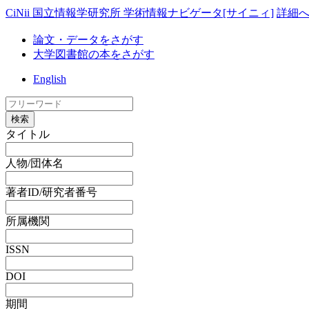
CiNii 国立情報学研究所 学術情報ナビゲータ[サイニィ]
詳細
論文・データをさがす
大学図書館の本をさがす
English
検索
タイトル
人物/団体名
著者ID/研究者番号
所属機関
ISSN
DOI
期間