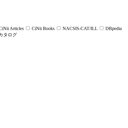
iNii Articles
CiNii Books
NACSIS-CAT/ILL
DBpedia
カタログ