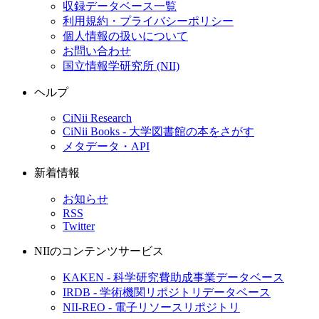
収録データベース一覧
利用規約・プライバシーポリシー
個人情報の扱いについて
お問い合わせ
国立情報学研究所 (NII)
ヘルプ
CiNii Research
CiNii Books - 大学図書館の本をさがす
メタデータ・API
新着情報
お知らせ
RSS
Twitter
NIIのコンテンツサービス
KAKEN - 科学研究費助成事業データベース
IRDB - 学術機関リポジトリデータベース
NII-REO - 電子リソースリポジトリ