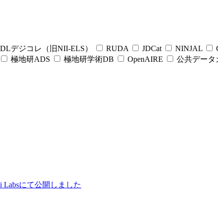
DLデジコレ（旧NII-ELS）
RUDA
JDCat
NINJAL
C
極地研ADS
極地研学術DB
OpenAIRE
公共データ
ii Labsにて公開しました