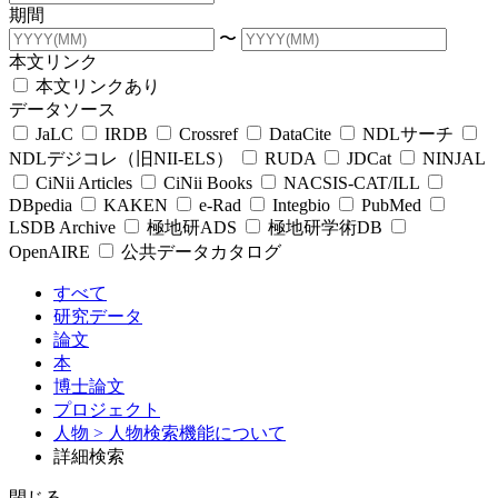
期間
〜
本文リンク
本文リンクあり
データソース
JaLC
IRDB
Crossref
DataCite
NDLサーチ
NDLデジコレ（旧NII-ELS）
RUDA
JDCat
NINJAL
CiNii Articles
CiNii Books
NACSIS-CAT/ILL
DBpedia
KAKEN
e-Rad
Integbio
PubMed
LSDB Archive
極地研ADS
極地研学術DB
OpenAIRE
公共データカタログ
すべて
研究データ
論文
本
博士論文
プロジェクト
人物
> 人物検索機能について
詳細検索
閉じる