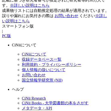
記載に基づき研究者番号が推定された研究者等約30万人で
す。
※詳しい説明はこちら
成果物リストには自動推定処理の結果が適用されています。
誤りや漏れにお気付きの際は
お問い合わせ
ください
※詳し
い説明はこちら
スマートフォン版
|
PC版
CiNiiについて
CiNiiについて
収録データベース一覧
利用規約・プライバシーポリシー
個人情報の扱いについて
お問い合わせ
国立情報学研究所 (NII)
ヘルプ
CiNii Research
CiNii Books - 大学図書館の本をさがす
メタデータ・API