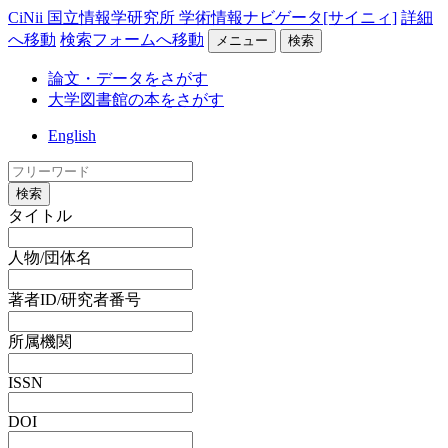
CiNii 国立情報学研究所 学術情報ナビゲータ[サイニィ]
詳細
へ移動
検索フォームへ移動
メニュー
検索
論文・データをさがす
大学図書館の本をさがす
English
検索
タイトル
人物/団体名
著者ID/研究者番号
所属機関
ISSN
DOI