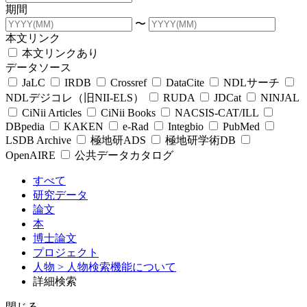
期間
〜
本文リンク
本文リンクあり
データソース
JaLC
IRDB
Crossref
DataCite
NDLサーチ
NDLデジコレ（旧NII-ELS）
RUDA
JDCat
NINJAL
CiNii Articles
CiNii Books
NACSIS-CAT/ILL
DBpedia
KAKEN
e-Rad
Integbio
PubMed
LSDB Archive
極地研ADS
極地研学術DB
OpenAIRE
公共データカタログ
すべて
研究データ
論文
本
博士論文
プロジェクト
人物
> 人物検索機能について
詳細検索
閉じる