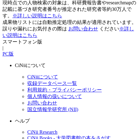
現時点での人物検索の対象は、科研費報告書やresearchmapの
記載に基づき研究者番号が推定された研究者等約30万人で
す。
※詳しい説明はこちら
成果物リストには自動推定処理の結果が適用されています。
誤りや漏れにお気付きの際は
お問い合わせ
ください
※詳し
い説明はこちら
スマートフォン版
|
PC版
CiNiiについて
CiNiiについて
収録データベース一覧
利用規約・プライバシーポリシー
個人情報の扱いについて
お問い合わせ
国立情報学研究所 (NII)
ヘルプ
CiNii Research
CiNii Books - 大学図書館の本をさがす