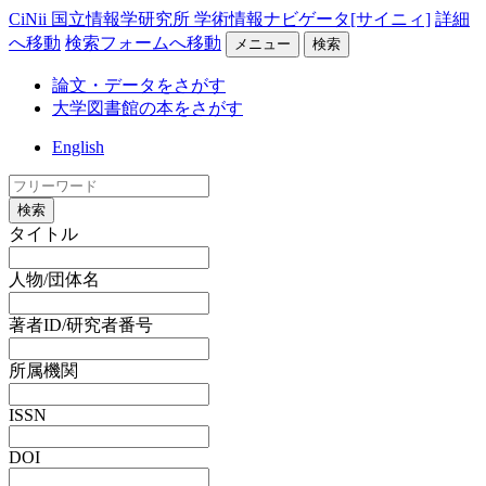
CiNii 国立情報学研究所 学術情報ナビゲータ[サイニィ]
詳細
へ移動
検索フォームへ移動
メニュー
検索
論文・データをさがす
大学図書館の本をさがす
English
検索
タイトル
人物/団体名
著者ID/研究者番号
所属機関
ISSN
DOI