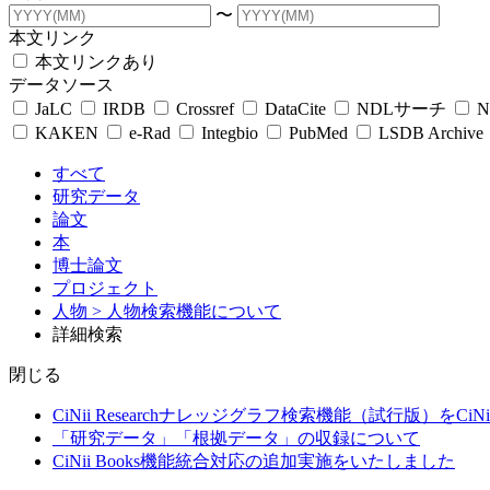
〜
本文リンク
本文リンクあり
データソース
JaLC
IRDB
Crossref
DataCite
NDLサーチ
N
KAKEN
e-Rad
Integbio
PubMed
LSDB Archive
すべて
研究データ
論文
本
博士論文
プロジェクト
人物
> 人物検索機能について
詳細検索
閉じる
CiNii Researchナレッジグラフ検索機能（試行版）をCiN
「研究データ」「根拠データ」の収録について
CiNii Books機能統合対応の追加実施をいたしました