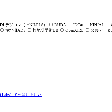
DLデジコレ（旧NII-ELS）
RUDA
JDCat
NINJAL
C
極地研ADS
極地研学術DB
OpenAIRE
公共データ
ii Labsにて公開しました