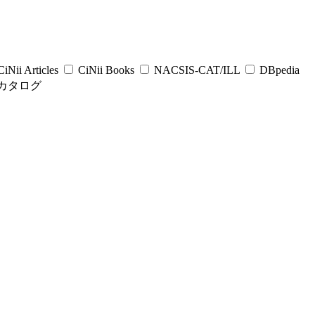
iNii Articles
CiNii Books
NACSIS-CAT/ILL
DBpedia
カタログ