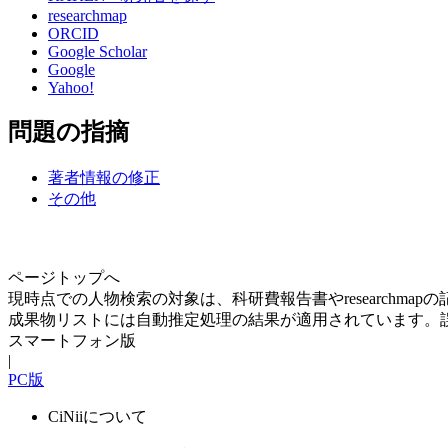
researchmap
ORCID
Google Scholar
Google
Yahoo!
問題の指摘
著者情報の修正
その他
ページトップへ
現時点での人物検索の対象は、科研費報告書やresearchma
成果物リストには自動推定処理の結果が適用されています。
スマートフォン版
|
PC版
CiNiiについて