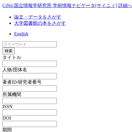
CiNii 国立情報学研究所 学術情報ナビゲータ[サイニィ]
詳細
論文・データをさがす
大学図書館の本をさがす
English
検索
タイトル
人物/団体名
著者ID/研究者番号
所属機関
ISSN
DOI
期間