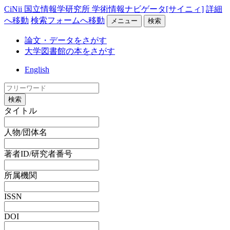
CiNii 国立情報学研究所 学術情報ナビゲータ[サイニィ]
詳細
へ移動
検索フォームへ移動
メニュー
検索
論文・データをさがす
大学図書館の本をさがす
English
検索
タイトル
人物/団体名
著者ID/研究者番号
所属機関
ISSN
DOI