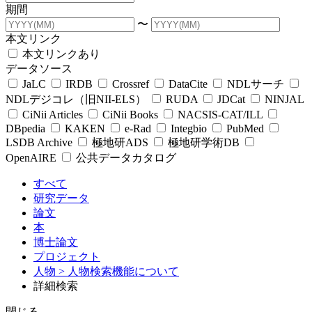
期間
〜
本文リンク
本文リンクあり
データソース
JaLC
IRDB
Crossref
DataCite
NDLサーチ
NDLデジコレ（旧NII-ELS）
RUDA
JDCat
NINJAL
CiNii Articles
CiNii Books
NACSIS-CAT/ILL
DBpedia
KAKEN
e-Rad
Integbio
PubMed
LSDB Archive
極地研ADS
極地研学術DB
OpenAIRE
公共データカタログ
すべて
研究データ
論文
本
博士論文
プロジェクト
人物
> 人物検索機能について
詳細検索
閉じる