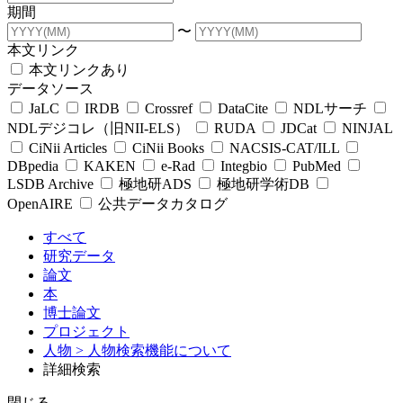
期間
〜
本文リンク
本文リンクあり
データソース
JaLC
IRDB
Crossref
DataCite
NDLサーチ
NDLデジコレ（旧NII-ELS）
RUDA
JDCat
NINJAL
CiNii Articles
CiNii Books
NACSIS-CAT/ILL
DBpedia
KAKEN
e-Rad
Integbio
PubMed
LSDB Archive
極地研ADS
極地研学術DB
OpenAIRE
公共データカタログ
すべて
研究データ
論文
本
博士論文
プロジェクト
人物
> 人物検索機能について
詳細検索
閉じる