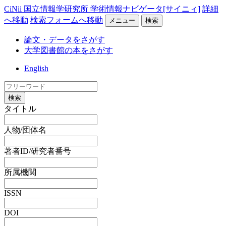
CiNii 国立情報学研究所 学術情報ナビゲータ[サイニィ]
詳細
へ移動
検索フォームへ移動
メニュー
検索
論文・データをさがす
大学図書館の本をさがす
English
検索
タイトル
人物/団体名
著者ID/研究者番号
所属機関
ISSN
DOI