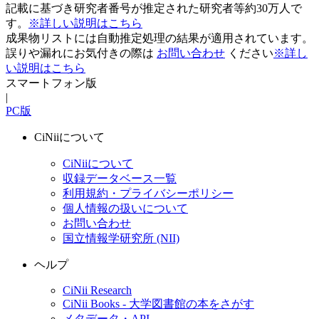
記載に基づき研究者番号が推定された研究者等約30万人で
す。
※詳しい説明はこちら
成果物リストには自動推定処理の結果が適用されています。
誤りや漏れにお気付きの際は
お問い合わせ
ください
※詳し
い説明はこちら
スマートフォン版
|
PC版
CiNiiについて
CiNiiについて
収録データベース一覧
利用規約・プライバシーポリシー
個人情報の扱いについて
お問い合わせ
国立情報学研究所 (NII)
ヘルプ
CiNii Research
CiNii Books - 大学図書館の本をさがす
メタデータ・API