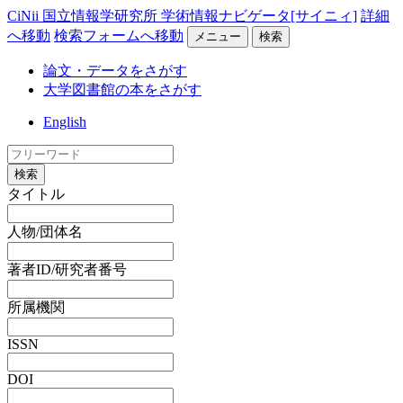
CiNii 国立情報学研究所 学術情報ナビゲータ[サイニィ]
詳細
へ移動
検索フォームへ移動
メニュー
検索
論文・データをさがす
大学図書館の本をさがす
English
検索
タイトル
人物/団体名
著者ID/研究者番号
所属機関
ISSN
DOI