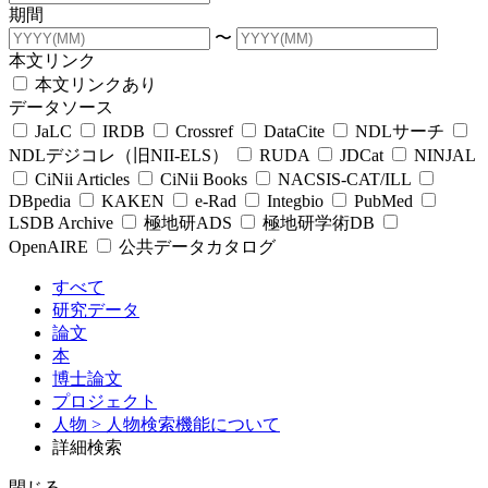
期間
〜
本文リンク
本文リンクあり
データソース
JaLC
IRDB
Crossref
DataCite
NDLサーチ
NDLデジコレ（旧NII-ELS）
RUDA
JDCat
NINJAL
CiNii Articles
CiNii Books
NACSIS-CAT/ILL
DBpedia
KAKEN
e-Rad
Integbio
PubMed
LSDB Archive
極地研ADS
極地研学術DB
OpenAIRE
公共データカタログ
すべて
研究データ
論文
本
博士論文
プロジェクト
人物
> 人物検索機能について
詳細検索
閉じる