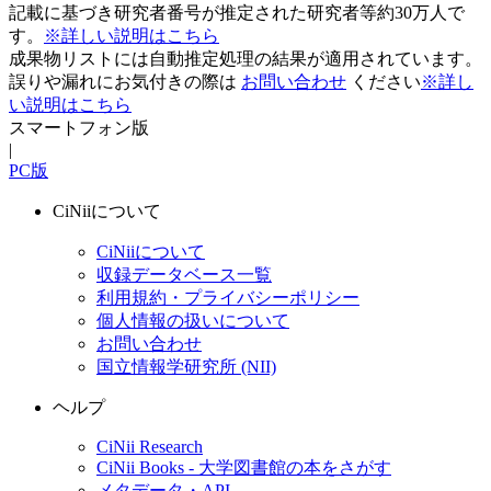
記載に基づき研究者番号が推定された研究者等約30万人で
す。
※詳しい説明はこちら
成果物リストには自動推定処理の結果が適用されています。
誤りや漏れにお気付きの際は
お問い合わせ
ください
※詳し
い説明はこちら
スマートフォン版
|
PC版
CiNiiについて
CiNiiについて
収録データベース一覧
利用規約・プライバシーポリシー
個人情報の扱いについて
お問い合わせ
国立情報学研究所 (NII)
ヘルプ
CiNii Research
CiNii Books - 大学図書館の本をさがす
メタデータ・API