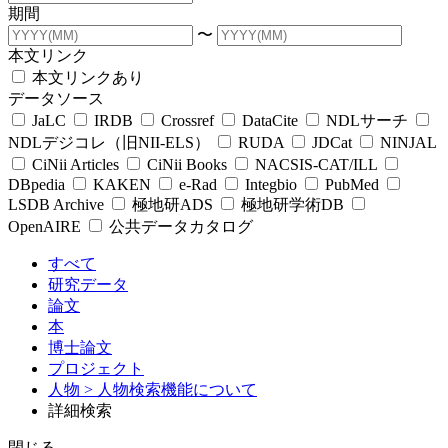
期間
〜
本文リンク
本文リンクあり
データソース
JaLC
IRDB
Crossref
DataCite
NDLサーチ
NDLデジコレ（旧NII-ELS）
RUDA
JDCat
NINJAL
CiNii Articles
CiNii Books
NACSIS-CAT/ILL
DBpedia
KAKEN
e-Rad
Integbio
PubMed
LSDB Archive
極地研ADS
極地研学術DB
OpenAIRE
公共データカタログ
すべて
研究データ
論文
本
博士論文
プロジェクト
人物
> 人物検索機能について
詳細検索
閉じる