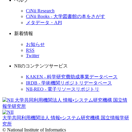
ヘルプ
CiNii Research
CiNii Books - 大学図書館の本をさがす
メタデータ・API
新着情報
お知らせ
RSS
Twitter
NIIのコンテンツサービス
KAKEN - 科学研究費助成事業データベース
IRDB - 学術機関リポジトリデータベース
NII-REO - 電子リソースリポジトリ
大学共同利用機関法人 情報•システム研究機構
国立情報学研
究所
© National Institute of Informatics