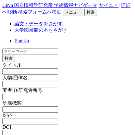
CiNii 国立情報学研究所 学術情報ナビゲータ[サイニィ]
詳細
へ移動
検索フォームへ移動
メニュー
検索
論文・データをさがす
大学図書館の本をさがす
English
検索
タイトル
人物/団体名
著者ID/研究者番号
所属機関
ISSN
DOI