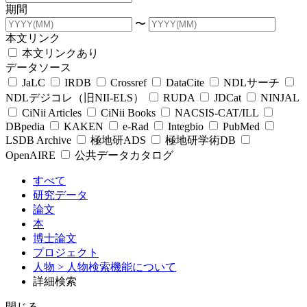
期間
〜
本文リンク
本文リンクあり
データソース
JaLC
IRDB
Crossref
DataCite
NDLサーチ
NDLデジコレ（旧NII-ELS）
RUDA
JDCat
NINJAL
CiNii Articles
CiNii Books
NACSIS-CAT/ILL
DBpedia
KAKEN
e-Rad
Integbio
PubMed
LSDB Archive
極地研ADS
極地研学術DB
OpenAIRE
公共データカタログ
すべて
研究データ
論文
本
博士論文
プロジェクト
人物
> 人物検索機能について
詳細検索
閉じる