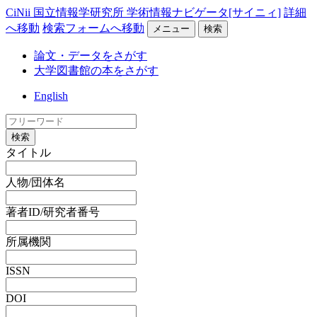
CiNii 国立情報学研究所 学術情報ナビゲータ[サイニィ]
詳細
へ移動
検索フォームへ移動
メニュー
検索
論文・データをさがす
大学図書館の本をさがす
English
検索
タイトル
人物/団体名
著者ID/研究者番号
所属機関
ISSN
DOI