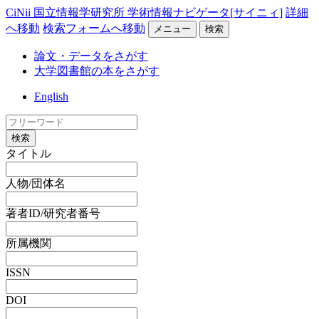
CiNii 国立情報学研究所 学術情報ナビゲータ[サイニィ]
詳細
へ移動
検索フォームへ移動
メニュー
検索
論文・データをさがす
大学図書館の本をさがす
English
検索
タイトル
人物/団体名
著者ID/研究者番号
所属機関
ISSN
DOI