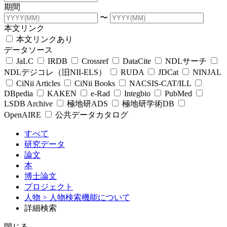
期間
〜
本文リンク
本文リンクあり
データソース
JaLC
IRDB
Crossref
DataCite
NDLサーチ
NDLデジコレ（旧NII-ELS）
RUDA
JDCat
NINJAL
CiNii Articles
CiNii Books
NACSIS-CAT/ILL
DBpedia
KAKEN
e-Rad
Integbio
PubMed
LSDB Archive
極地研ADS
極地研学術DB
OpenAIRE
公共データカタログ
すべて
研究データ
論文
本
博士論文
プロジェクト
人物
> 人物検索機能について
詳細検索
閉じる