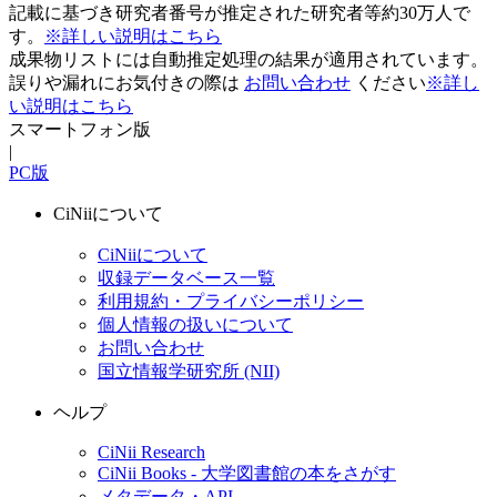
記載に基づき研究者番号が推定された研究者等約30万人で
す。
※詳しい説明はこちら
成果物リストには自動推定処理の結果が適用されています。
誤りや漏れにお気付きの際は
お問い合わせ
ください
※詳し
い説明はこちら
スマートフォン版
|
PC版
CiNiiについて
CiNiiについて
収録データベース一覧
利用規約・プライバシーポリシー
個人情報の扱いについて
お問い合わせ
国立情報学研究所 (NII)
ヘルプ
CiNii Research
CiNii Books - 大学図書館の本をさがす
メタデータ・API