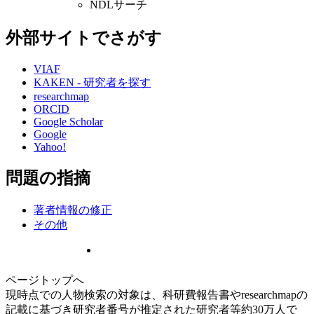
NDLサーチ
外部サイトでさがす
VIAF
KAKEN - 研究者を探す
researchmap
ORCID
Google Scholar
Google
Yahoo!
問題の指摘
著者情報の修正
その他
ページトップへ
現時点での人物検索の対象は、科研費報告書やresearchmapの
記載に基づき研究者番号が推定された研究者等約30万人で