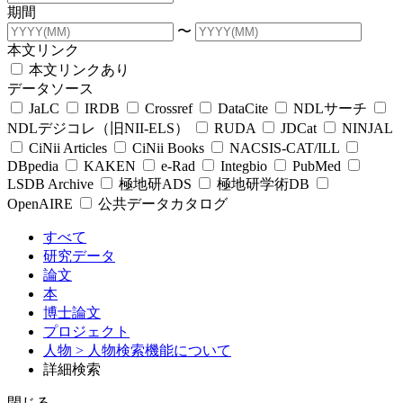
期間
〜
本文リンク
本文リンクあり
データソース
JaLC
IRDB
Crossref
DataCite
NDLサーチ
NDLデジコレ（旧NII-ELS）
RUDA
JDCat
NINJAL
CiNii Articles
CiNii Books
NACSIS-CAT/ILL
DBpedia
KAKEN
e-Rad
Integbio
PubMed
LSDB Archive
極地研ADS
極地研学術DB
OpenAIRE
公共データカタログ
すべて
研究データ
論文
本
博士論文
プロジェクト
人物
> 人物検索機能について
詳細検索
閉じる