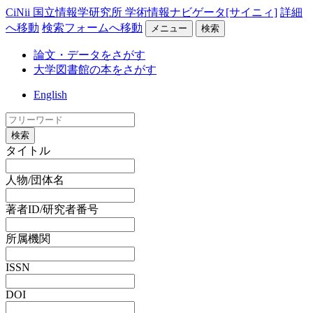
CiNii 国立情報学研究所 学術情報ナビゲータ[サイニィ]
詳細
へ移動
検索フォームへ移動
メニュー
検索
論文・データをさがす
大学図書館の本をさがす
English
検索
タイトル
人物/団体名
著者ID/研究者番号
所属機関
ISSN
DOI