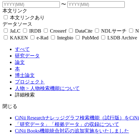
〜
本文リンク
本文リンクあり
データソース
JaLC
IRDB
Crossref
DataCite
NDLサーチ
N
KAKEN
e-Rad
Integbio
PubMed
LSDB Archive
すべて
研究データ
論文
本
博士論文
プロジェクト
人物
> 人物検索機能について
詳細検索
閉じる
CiNii Researchナレッジグラフ検索機能（試行版）をCiN
「研究データ」「根拠データ」の収録について
CiNii Books機能統合対応の追加実施をいたしました