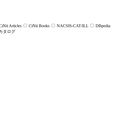
iNii Articles
CiNii Books
NACSIS-CAT/ILL
DBpedia
カタログ