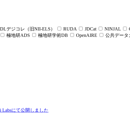
DLデジコレ（旧NII-ELS）
RUDA
JDCat
NINJAL
C
極地研ADS
極地研学術DB
OpenAIRE
公共データ
ii Labsにて公開しました