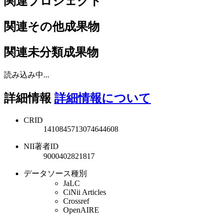
関連プロジェクト
関連その他成果物
関連未分類成果物
読み込み中...
詳細情報
詳細情報について
CRID
1410845713074644608
NII著者ID
9000402821817
データソース種別
JaLC
CiNii Articles
Crossref
OpenAIRE