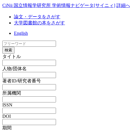
CiNii 国立情報学研究所 学術情報ナビゲータ[サイニィ]
詳細
論文・データをさがす
大学図書館の本をさがす
English
検索
タイトル
人物/団体名
著者ID/研究者番号
所属機関
ISSN
DOI
期間