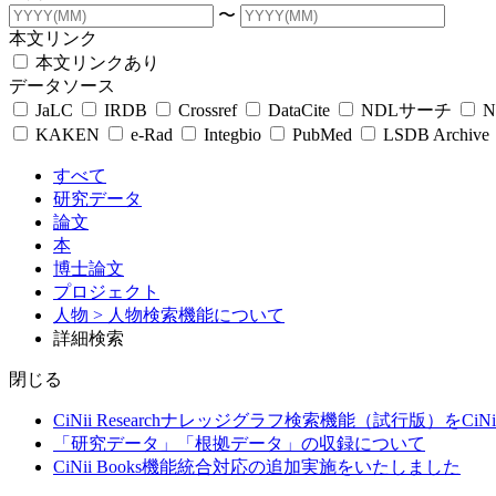
〜
本文リンク
本文リンクあり
データソース
JaLC
IRDB
Crossref
DataCite
NDLサーチ
N
KAKEN
e-Rad
Integbio
PubMed
LSDB Archive
すべて
研究データ
論文
本
博士論文
プロジェクト
人物
> 人物検索機能について
詳細検索
閉じる
CiNii Researchナレッジグラフ検索機能（試行版）をCiN
「研究データ」「根拠データ」の収録について
CiNii Books機能統合対応の追加実施をいたしました