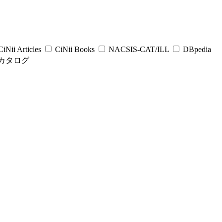
iNii Articles
CiNii Books
NACSIS-CAT/ILL
DBpedia
カタログ