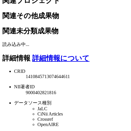
関連プロジェクト
関連その他成果物
関連未分類成果物
読み込み中...
詳細情報
詳細情報について
CRID
1410845713074644611
NII著者ID
9000402821816
データソース種別
JaLC
CiNii Articles
Crossref
OpenAIRE