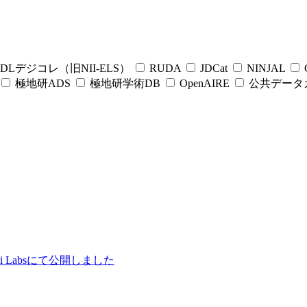
DLデジコレ（旧NII-ELS）
RUDA
JDCat
NINJAL
C
極地研ADS
極地研学術DB
OpenAIRE
公共データ
ii Labsにて公開しました