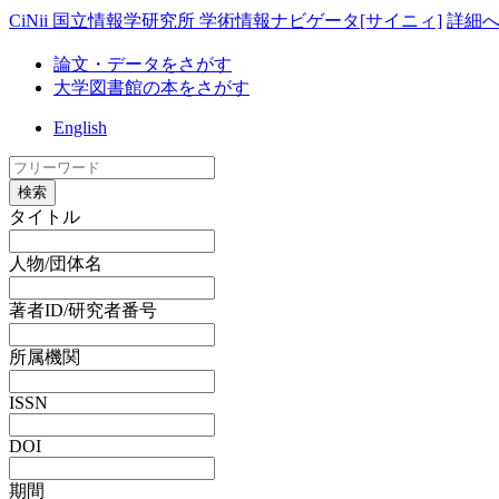
CiNii 国立情報学研究所 学術情報ナビゲータ[サイニィ]
詳細
論文・データをさがす
大学図書館の本をさがす
English
検索
タイトル
人物/団体名
著者ID/研究者番号
所属機関
ISSN
DOI
期間