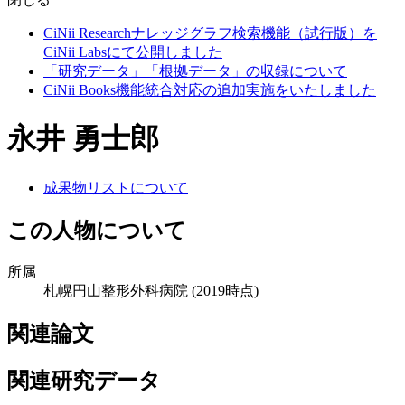
CiNii Researchナレッジグラフ検索機能（試行版）を
CiNii Labsにて公開しました
「研究データ」「根拠データ」の収録について
CiNii Books機能統合対応の追加実施をいたしました
永井 勇士郎
成果物リストについて
この人物について
所属
札幌円山整形外科病院
(2019時点)
関連論文
関連研究データ