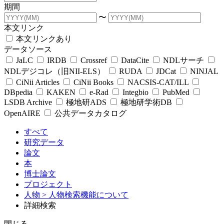
期間
〜
本文リンク
本文リンクあり
データソース
JaLC
IRDB
Crossref
DataCite
NDLサーチ
NDLデジコレ（旧NII-ELS）
RUDA
JDCat
NINJAL
CiNii Articles
CiNii Books
NACSIS-CAT/ILL
DBpedia
KAKEN
e-Rad
Integbio
PubMed
LSDB Archive
極地研ADS
極地研学術DB
OpenAIRE
公共データカタログ
すべて
研究データ
論文
本
博士論文
プロジェクト
人物
> 人物検索機能について
詳細検索
閉じる