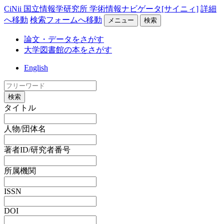
CiNii 国立情報学研究所 学術情報ナビゲータ[サイニィ]
詳細
へ移動
検索フォームへ移動
メニュー
検索
論文・データをさがす
大学図書館の本をさがす
English
検索
タイトル
人物/団体名
著者ID/研究者番号
所属機関
ISSN
DOI