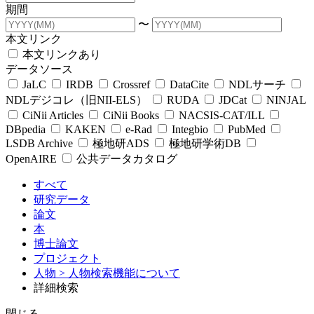
期間
〜
本文リンク
本文リンクあり
データソース
JaLC
IRDB
Crossref
DataCite
NDLサーチ
NDLデジコレ（旧NII-ELS）
RUDA
JDCat
NINJAL
CiNii Articles
CiNii Books
NACSIS-CAT/ILL
DBpedia
KAKEN
e-Rad
Integbio
PubMed
LSDB Archive
極地研ADS
極地研学術DB
OpenAIRE
公共データカタログ
すべて
研究データ
論文
本
博士論文
プロジェクト
人物
> 人物検索機能について
詳細検索
閉じる