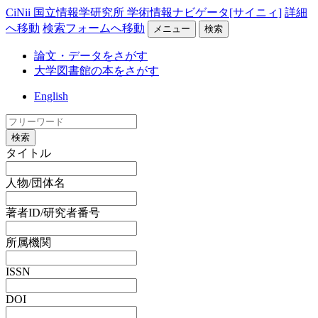
CiNii 国立情報学研究所 学術情報ナビゲータ[サイニィ]
詳細
へ移動
検索フォームへ移動
メニュー
検索
論文・データをさがす
大学図書館の本をさがす
English
検索
タイトル
人物/団体名
著者ID/研究者番号
所属機関
ISSN
DOI