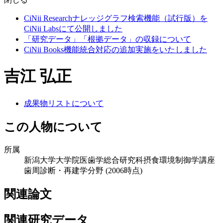
CiNii Researchナレッジグラフ検索機能（試行版）を
CiNii Labsにて公開しました
「研究データ」「根拠データ」の収録について
CiNii Books機能統合対応の追加実施をいたしました
吉江 弘正
成果物リストについて
この人物について
所属
新潟大学大学院医歯学総合研究科摂食環境制御学講座
歯周診断・再建学分野
(2006時点)
関連論文
関連研究データ