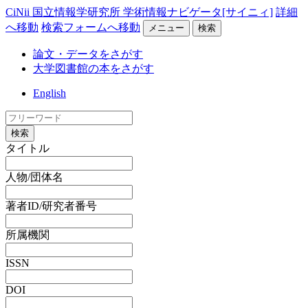
CiNii 国立情報学研究所 学術情報ナビゲータ[サイニィ]
詳細
へ移動
検索フォームへ移動
メニュー
検索
論文・データをさがす
大学図書館の本をさがす
English
検索
タイトル
人物/団体名
著者ID/研究者番号
所属機関
ISSN
DOI