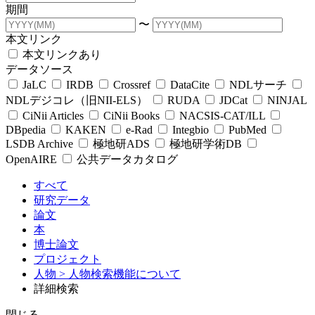
期間
〜
本文リンク
本文リンクあり
データソース
JaLC
IRDB
Crossref
DataCite
NDLサーチ
NDLデジコレ（旧NII-ELS）
RUDA
JDCat
NINJAL
CiNii Articles
CiNii Books
NACSIS-CAT/ILL
DBpedia
KAKEN
e-Rad
Integbio
PubMed
LSDB Archive
極地研ADS
極地研学術DB
OpenAIRE
公共データカタログ
すべて
研究データ
論文
本
博士論文
プロジェクト
人物
> 人物検索機能について
詳細検索
閉じる