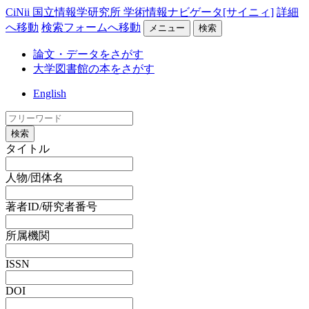
CiNii 国立情報学研究所 学術情報ナビゲータ[サイニィ]
詳細
へ移動
検索フォームへ移動
メニュー
検索
論文・データをさがす
大学図書館の本をさがす
English
検索
タイトル
人物/団体名
著者ID/研究者番号
所属機関
ISSN
DOI