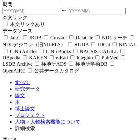
期間
〜
本文リンク
本文リンクあり
データソース
JaLC
IRDB
Crossref
DataCite
NDLサーチ
NDLデジコレ（旧NII-ELS）
RUDA
JDCat
NINJAL
CiNii Articles
CiNii Books
NACSIS-CAT/ILL
DBpedia
KAKEN
e-Rad
Integbio
PubMed
LSDB Archive
極地研ADS
極地研学術DB
OpenAIRE
公共データカタログ
すべて
研究データ
論文
本
博士論文
プロジェクト
人物
> 人物検索機能について
詳細検索
閉じる