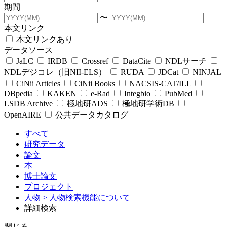
期間
〜
本文リンク
本文リンクあり
データソース
JaLC
IRDB
Crossref
DataCite
NDLサーチ
NDLデジコレ（旧NII-ELS）
RUDA
JDCat
NINJAL
CiNii Articles
CiNii Books
NACSIS-CAT/ILL
DBpedia
KAKEN
e-Rad
Integbio
PubMed
LSDB Archive
極地研ADS
極地研学術DB
OpenAIRE
公共データカタログ
すべて
研究データ
論文
本
博士論文
プロジェクト
人物
> 人物検索機能について
詳細検索
閉じる