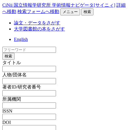
CiNii 国立情報学研究所 学術情報ナビゲータ[サイニィ]
詳細
へ移動
検索フォームへ移動
メニュー
検索
論文・データをさがす
大学図書館の本をさがす
English
検索
タイトル
人物/団体名
著者ID/研究者番号
所属機関
ISSN
DOI