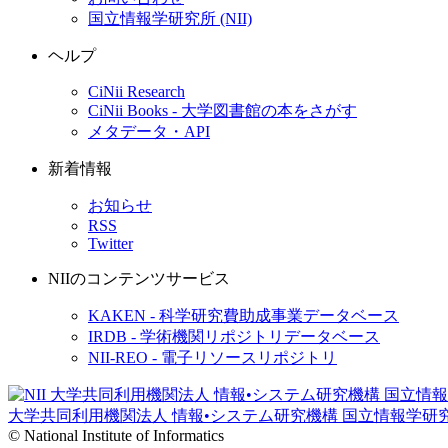
国立情報学研究所 (NII)
ヘルプ
CiNii Research
CiNii Books - 大学図書館の本をさがす
メタデータ・API
新着情報
お知らせ
RSS
Twitter
NIIのコンテンツサービス
KAKEN - 科学研究費助成事業データベース
IRDB - 学術機関リポジトリデータベース
NII-REO - 電子リソースリポジトリ
大学共同利用機関法人 情報•システム研究機構
国立情報学研
© National Institute of Informatics