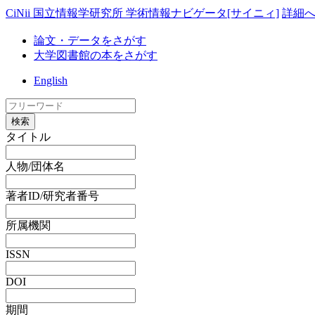
CiNii 国立情報学研究所 学術情報ナビゲータ[サイニィ]
詳細
論文・データをさがす
大学図書館の本をさがす
English
検索
タイトル
人物/団体名
著者ID/研究者番号
所属機関
ISSN
DOI
期間