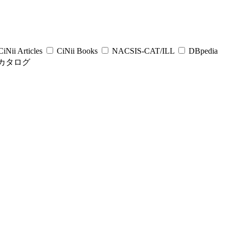
iNii Articles
CiNii Books
NACSIS-CAT/ILL
DBpedia
カタログ