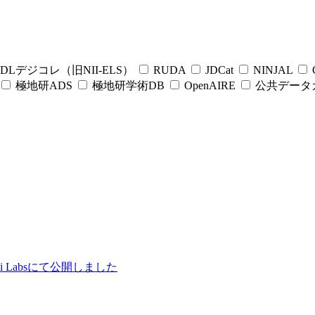
DLデジコレ（旧NII-ELS）
RUDA
JDCat
NINJAL
C
極地研ADS
極地研学術DB
OpenAIRE
公共データ
ii Labsにて公開しました