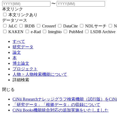
〜
本文リンク
本文リンクあり
データソース
JaLC
IRDB
Crossref
DataCite
NDLサーチ
N
KAKEN
e-Rad
Integbio
PubMed
LSDB Archive
すべて
研究データ
論文
本
博士論文
プロジェクト
人物
> 人物検索機能について
詳細検索
閉じる
CiNii Researchナレッジグラフ検索機能（試行版）をCiN
「研究データ」「根拠データ」の収録について
CiNii Books機能統合対応の追加実施をいたしました