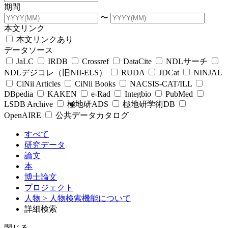
期間
〜
本文リンク
本文リンクあり
データソース
JaLC
IRDB
Crossref
DataCite
NDLサーチ
NDLデジコレ（旧NII-ELS）
RUDA
JDCat
NINJAL
CiNii Articles
CiNii Books
NACSIS-CAT/ILL
DBpedia
KAKEN
e-Rad
Integbio
PubMed
LSDB Archive
極地研ADS
極地研学術DB
OpenAIRE
公共データカタログ
すべて
研究データ
論文
本
博士論文
プロジェクト
人物
> 人物検索機能について
詳細検索
閉じる