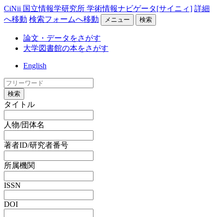
CiNii 国立情報学研究所 学術情報ナビゲータ[サイニィ]
詳細
へ移動
検索フォームへ移動
メニュー
検索
論文・データをさがす
大学図書館の本をさがす
English
検索
タイトル
人物/団体名
著者ID/研究者番号
所属機関
ISSN
DOI