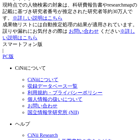
現時点での人物検索の対象は、科研費報告書やresearchmapの
記載に基づき研究者番号が推定された研究者等約30万人で
す。
※詳しい説明はこちら
成果物リストには自動推定処理の結果が適用されています。
誤りや漏れにお気付きの際は
お問い合わせ
ください
※詳し
い説明はこちら
スマートフォン版
|
PC版
CiNiiについて
CiNiiについて
収録データベース一覧
利用規約・プライバシーポリシー
個人情報の扱いについて
お問い合わせ
国立情報学研究所 (NII)
ヘルプ
CiNii Research