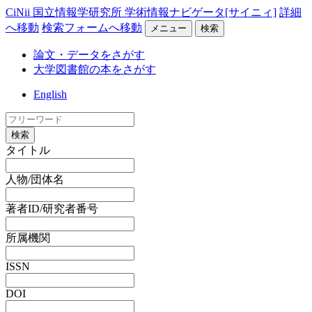
CiNii 国立情報学研究所 学術情報ナビゲータ[サイニィ]
詳細
へ移動
検索フォームへ移動
メニュー
検索
論文・データをさがす
大学図書館の本をさがす
English
検索
タイトル
人物/団体名
著者ID/研究者番号
所属機関
ISSN
DOI