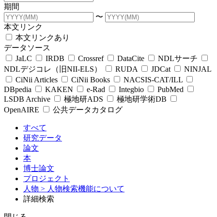
期間
〜
本文リンク
本文リンクあり
データソース
JaLC
IRDB
Crossref
DataCite
NDLサーチ
NDLデジコレ（旧NII-ELS）
RUDA
JDCat
NINJAL
CiNii Articles
CiNii Books
NACSIS-CAT/ILL
DBpedia
KAKEN
e-Rad
Integbio
PubMed
LSDB Archive
極地研ADS
極地研学術DB
OpenAIRE
公共データカタログ
すべて
研究データ
論文
本
博士論文
プロジェクト
人物
> 人物検索機能について
詳細検索
閉じる