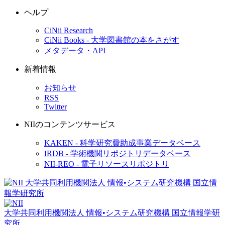
ヘルプ
CiNii Research
CiNii Books - 大学図書館の本をさがす
メタデータ・API
新着情報
お知らせ
RSS
Twitter
NIIのコンテンツサービス
KAKEN - 科学研究費助成事業データベース
IRDB - 学術機関リポジトリデータベース
NII-REO - 電子リソースリポジトリ
大学共同利用機関法人 情報•システム研究機構
国立情報学研
究所