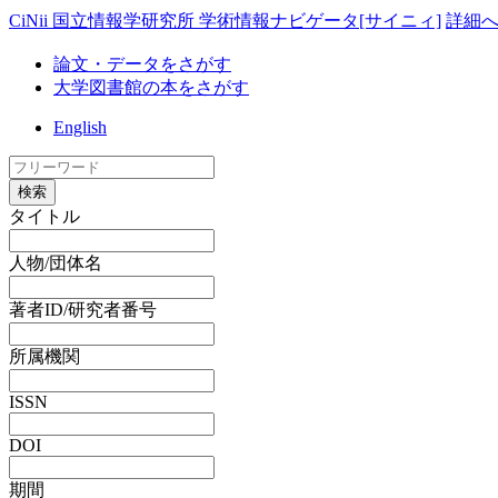
CiNii 国立情報学研究所 学術情報ナビゲータ[サイニィ]
詳細
論文・データをさがす
大学図書館の本をさがす
English
検索
タイトル
人物/団体名
著者ID/研究者番号
所属機関
ISSN
DOI
期間