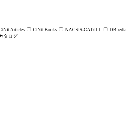
iNii Articles
CiNii Books
NACSIS-CAT/ILL
DBpedia
カタログ