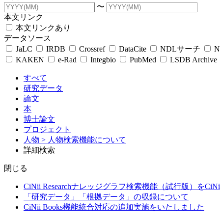
〜
本文リンク
本文リンクあり
データソース
JaLC
IRDB
Crossref
DataCite
NDLサーチ
N
KAKEN
e-Rad
Integbio
PubMed
LSDB Archive
すべて
研究データ
論文
本
博士論文
プロジェクト
人物
> 人物検索機能について
詳細検索
閉じる
CiNii Researchナレッジグラフ検索機能（試行版）をCiN
「研究データ」「根拠データ」の収録について
CiNii Books機能統合対応の追加実施をいたしました