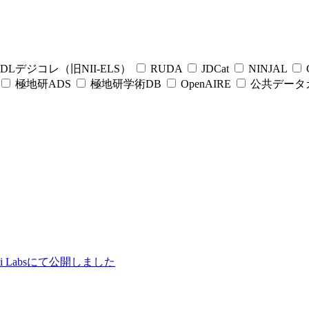
DLデジコレ（旧NII-ELS）
RUDA
JDCat
NINJAL
C
極地研ADS
極地研学術DB
OpenAIRE
公共データ
ii Labsにて公開しました