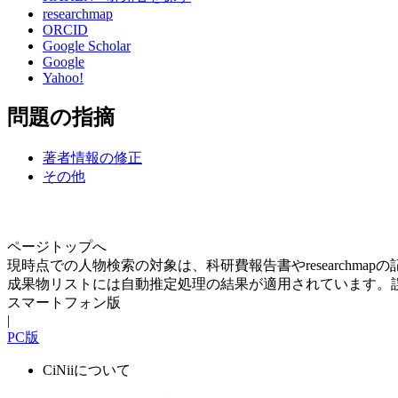
researchmap
ORCID
Google Scholar
Google
Yahoo!
問題の指摘
著者情報の修正
その他
ページトップへ
現時点での人物検索の対象は、科研費報告書やresearchma
成果物リストには自動推定処理の結果が適用されています。
スマートフォン版
|
PC版
CiNiiについて