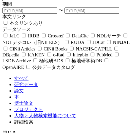
期間
〜
本文リンク
本文リンクあり
データソース
JaLC
IRDB
Crossref
DataCite
NDLサーチ
NDLデジコレ（旧NII-ELS）
RUDA
JDCat
NINJAL
CiNii Articles
CiNii Books
NACSIS-CAT/ILL
DBpedia
KAKEN
e-Rad
Integbio
PubMed
LSDB Archive
極地研ADS
極地研学術DB
OpenAIRE
公共データカタログ
すべて
研究データ
論文
本
博士論文
プロジェクト
人物
> 人物検索機能について
詳細検索
閉じる