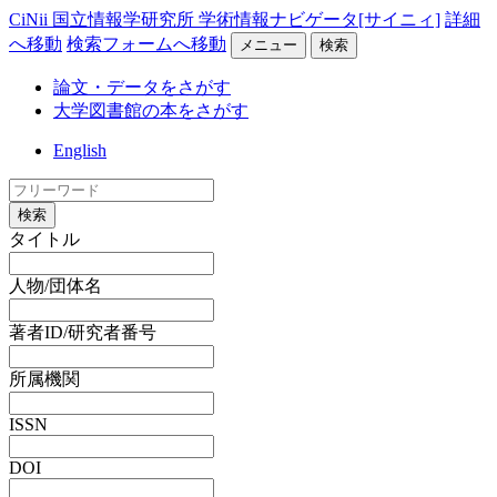
CiNii 国立情報学研究所 学術情報ナビゲータ[サイニィ]
詳細
へ移動
検索フォームへ移動
メニュー
検索
論文・データをさがす
大学図書館の本をさがす
English
検索
タイトル
人物/団体名
著者ID/研究者番号
所属機関
ISSN
DOI