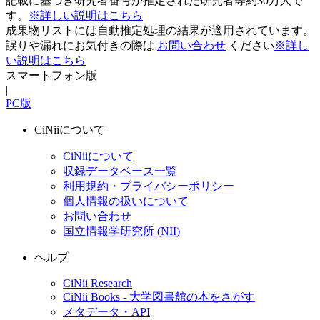
記載に基づき研究者番号が推定された研究者等約30万人で
す。
※詳しい説明はこちら
成果物リストには自動推定処理の結果が適用されています。
誤りや漏れにお気付きの際は
お問い合わせ
ください
※詳し
い説明はこちら
スマートフォン版
|
PC版
CiNiiについて
CiNiiについて
収録データベース一覧
利用規約・プライバシーポリシー
個人情報の扱いについて
お問い合わせ
国立情報学研究所 (NII)
ヘルプ
CiNii Research
CiNii Books - 大学図書館の本をさがす
メタデータ・API