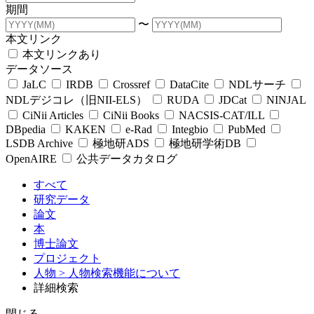
期間
〜
本文リンク
本文リンクあり
データソース
JaLC
IRDB
Crossref
DataCite
NDLサーチ
NDLデジコレ（旧NII-ELS）
RUDA
JDCat
NINJAL
CiNii Articles
CiNii Books
NACSIS-CAT/ILL
DBpedia
KAKEN
e-Rad
Integbio
PubMed
LSDB Archive
極地研ADS
極地研学術DB
OpenAIRE
公共データカタログ
すべて
研究データ
論文
本
博士論文
プロジェクト
人物
> 人物検索機能について
詳細検索
閉じる