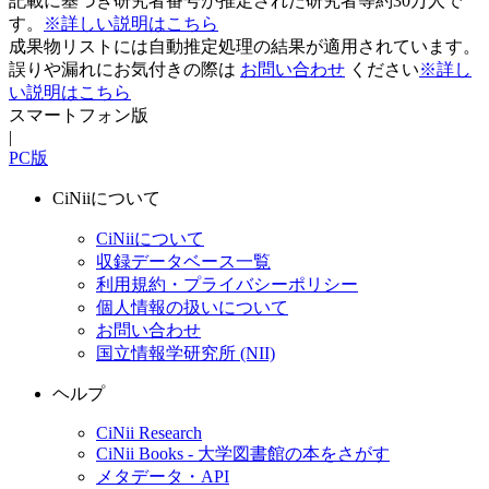
記載に基づき研究者番号が推定された研究者等約30万人で
す。
※詳しい説明はこちら
成果物リストには自動推定処理の結果が適用されています。
誤りや漏れにお気付きの際は
お問い合わせ
ください
※詳し
い説明はこちら
スマートフォン版
|
PC版
CiNiiについて
CiNiiについて
収録データベース一覧
利用規約・プライバシーポリシー
個人情報の扱いについて
お問い合わせ
国立情報学研究所 (NII)
ヘルプ
CiNii Research
CiNii Books - 大学図書館の本をさがす
メタデータ・API