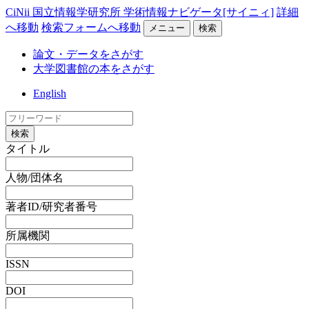
CiNii 国立情報学研究所 学術情報ナビゲータ[サイニィ]
詳細
へ移動
検索フォームへ移動
メニュー
検索
論文・データをさがす
大学図書館の本をさがす
English
検索
タイトル
人物/団体名
著者ID/研究者番号
所属機関
ISSN
DOI