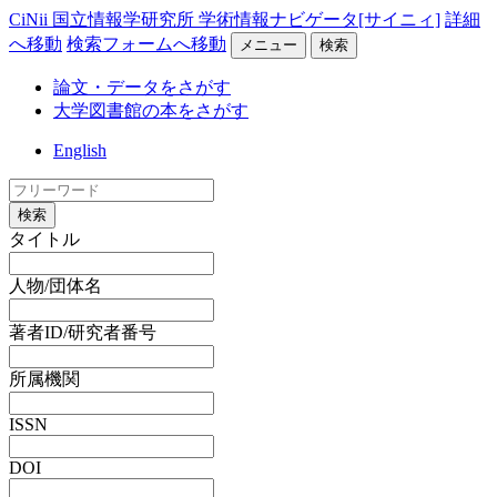
CiNii 国立情報学研究所 学術情報ナビゲータ[サイニィ]
詳細
へ移動
検索フォームへ移動
メニュー
検索
論文・データをさがす
大学図書館の本をさがす
English
検索
タイトル
人物/団体名
著者ID/研究者番号
所属機関
ISSN
DOI