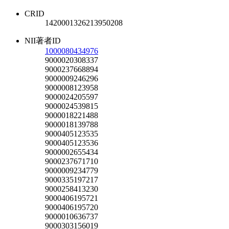
CRID
1420001326213950208
NII著者ID
1000080434976
9000020308337
9000237668894
9000009246296
9000008123958
9000024205597
9000024539815
9000018221488
9000018139788
9000405123535
9000405123536
9000002655434
9000237671710
9000009234779
9000335197217
9000258413230
9000406195721
9000406195720
9000010636737
9000303156019