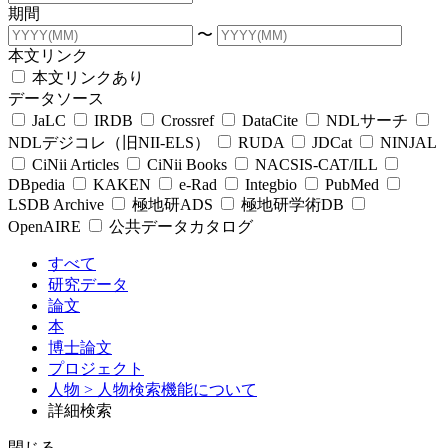
期間
〜
本文リンク
本文リンクあり
データソース
JaLC
IRDB
Crossref
DataCite
NDLサーチ
NDLデジコレ（旧NII-ELS）
RUDA
JDCat
NINJAL
CiNii Articles
CiNii Books
NACSIS-CAT/ILL
DBpedia
KAKEN
e-Rad
Integbio
PubMed
LSDB Archive
極地研ADS
極地研学術DB
OpenAIRE
公共データカタログ
すべて
研究データ
論文
本
博士論文
プロジェクト
人物
> 人物検索機能について
詳細検索
閉じる