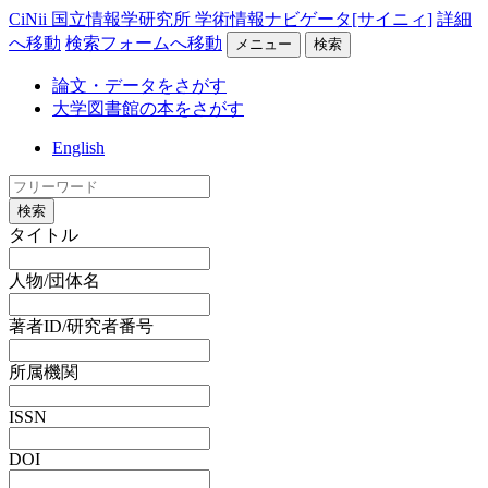
CiNii 国立情報学研究所 学術情報ナビゲータ[サイニィ]
詳細
へ移動
検索フォームへ移動
メニュー
検索
論文・データをさがす
大学図書館の本をさがす
English
検索
タイトル
人物/団体名
著者ID/研究者番号
所属機関
ISSN
DOI