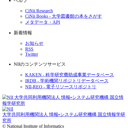
ヘルプ
CiNii Research
CiNii Books - 大学図書館の本をさがす
メタデータ・API
新着情報
お知らせ
RSS
Twitter
NIIのコンテンツサービス
KAKEN - 科学研究費助成事業データベース
IRDB - 学術機関リポジトリデータベース
NII-REO - 電子リソースリポジトリ
大学共同利用機関法人 情報•システム研究機構
国立情報学研
究所
© National Institute of Informatics