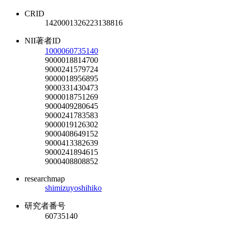
CRID
1420001326223138816
NII著者ID
1000060735140
9000018814700
9000241579724
9000018956895
9000331430473
9000018751269
9000409280645
9000241783583
9000019126302
9000408649152
9000413382639
9000241894615
9000408808852
researchmap
shimizuyoshihiko
研究者番号
60735140