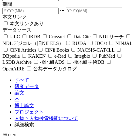
期間
〜
本文リンク
本文リンクあり
データソース
JaLC
IRDB
Crossref
DataCite
NDLサーチ
NDLデジコレ（旧NII-ELS）
RUDA
JDCat
NINJAL
CiNii Articles
CiNii Books
NACSIS-CAT/ILL
DBpedia
KAKEN
e-Rad
Integbio
PubMed
LSDB Archive
極地研ADS
極地研学術DB
OpenAIRE
公共データカタログ
すべて
研究データ
論文
本
博士論文
プロジェクト
人物
> 人物検索機能について
詳細検索
閉じる