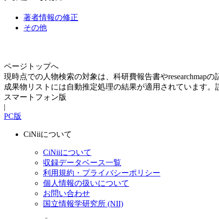
著者情報の修正
その他
ページトップへ
現時点での人物検索の対象は、科研費報告書やresearchma
成果物リストには自動推定処理の結果が適用されています。
スマートフォン版
|
PC版
CiNiiについて
CiNiiについて
収録データベース一覧
利用規約・プライバシーポリシー
個人情報の扱いについて
お問い合わせ
国立情報学研究所 (NII)