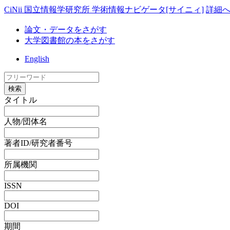
CiNii 国立情報学研究所 学術情報ナビゲータ[サイニィ]
詳細
論文・データをさがす
大学図書館の本をさがす
English
検索
タイトル
人物/団体名
著者ID/研究者番号
所属機関
ISSN
DOI
期間