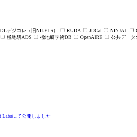
DLデジコレ（旧NII-ELS）
RUDA
JDCat
NINJAL
C
極地研ADS
極地研学術DB
OpenAIRE
公共データ
ii Labsにて公開しました