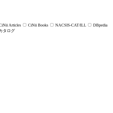
iNii Articles
CiNii Books
NACSIS-CAT/ILL
DBpedia
カタログ