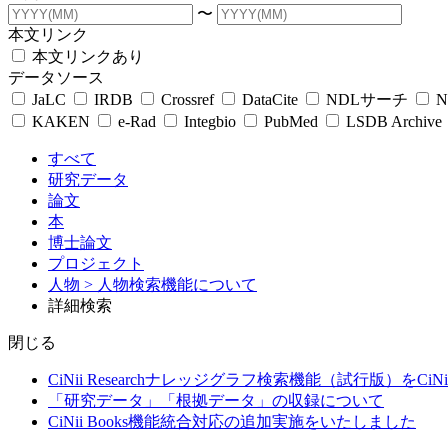
〜
本文リンク
本文リンクあり
データソース
JaLC
IRDB
Crossref
DataCite
NDLサーチ
N
KAKEN
e-Rad
Integbio
PubMed
LSDB Archive
すべて
研究データ
論文
本
博士論文
プロジェクト
人物
> 人物検索機能について
詳細検索
閉じる
CiNii Researchナレッジグラフ検索機能（試行版）をCiN
「研究データ」「根拠データ」の収録について
CiNii Books機能統合対応の追加実施をいたしました