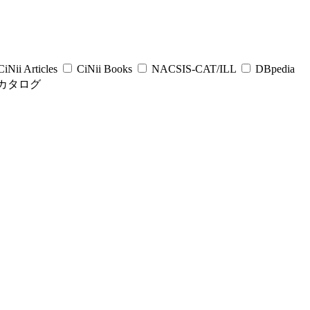
iNii Articles
CiNii Books
NACSIS-CAT/ILL
DBpedia
カタログ