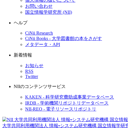
個人情報の扱いについて
お問い合わせ
国立情報学研究所 (NII)
ヘルプ
CiNii Research
CiNii Books - 大学図書館の本をさがす
メタデータ・API
新着情報
お知らせ
RSS
Twitter
NIIのコンテンツサービス
KAKEN - 科学研究費助成事業データベース
IRDB - 学術機関リポジトリデータベース
NII-REO - 電子リソースリポジトリ
大学共同利用機関法人 情報•システム研究機構
国立情報学研