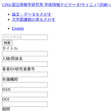
CiNii 国立情報学研究所 学術情報ナビゲータ[サイニィ]
詳細
論文・データをさがす
大学図書館の本をさがす
English
検索
タイトル
人物/団体名
著者ID/研究者番号
所属機関
ISSN
DOI
期間