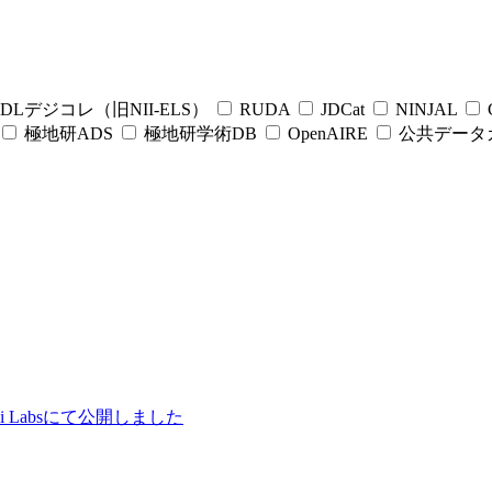
DLデジコレ（旧NII-ELS）
RUDA
JDCat
NINJAL
C
極地研ADS
極地研学術DB
OpenAIRE
公共データ
ii Labsにて公開しました