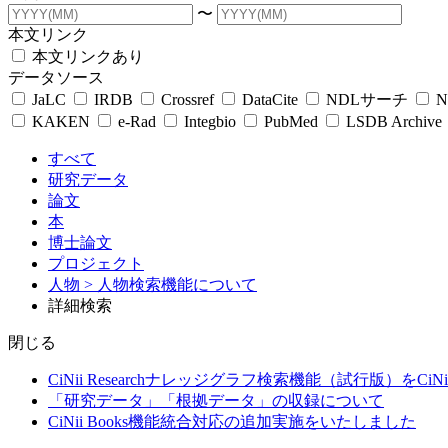
〜
本文リンク
本文リンクあり
データソース
JaLC
IRDB
Crossref
DataCite
NDLサーチ
N
KAKEN
e-Rad
Integbio
PubMed
LSDB Archive
すべて
研究データ
論文
本
博士論文
プロジェクト
人物
> 人物検索機能について
詳細検索
閉じる
CiNii Researchナレッジグラフ検索機能（試行版）をCiN
「研究データ」「根拠データ」の収録について
CiNii Books機能統合対応の追加実施をいたしました