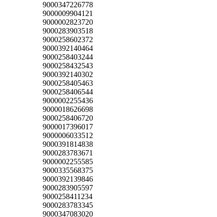
9000347226778
9000009904121
9000002823720
9000283903518
9000258602372
9000392140464
9000258403244
9000258432543
9000392140302
9000258405463
9000258406544
9000002255436
9000018626698
9000258406720
9000017396017
9000006033512
9000391814838
9000283783671
9000002255585
9000335568375
9000392139846
9000283905597
9000258411234
9000283783345
9000347083020