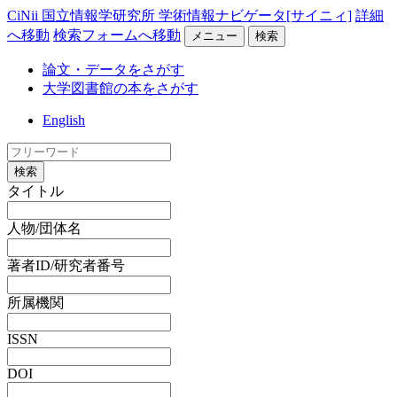
CiNii 国立情報学研究所 学術情報ナビゲータ[サイニィ]
詳細
へ移動
検索フォームへ移動
メニュー
検索
論文・データをさがす
大学図書館の本をさがす
English
検索
タイトル
人物/団体名
著者ID/研究者番号
所属機関
ISSN
DOI