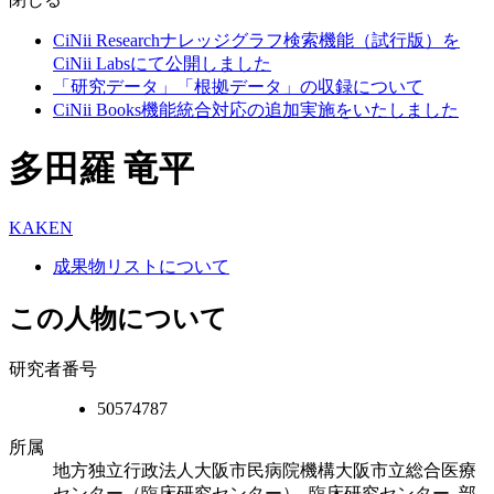
CiNii Researchナレッジグラフ検索機能（試行版）を
CiNii Labsにて公開しました
「研究データ」「根拠データ」の収録について
CiNii Books機能統合対応の追加実施をいたしました
多田羅 竜平
KAKEN
成果物リストについて
この人物について
研究者番号
50574787
所属
地方独立行政法人大阪市民病院機構大阪市立総合医療
センター（臨床研究センター）, 臨床研究センター, 部