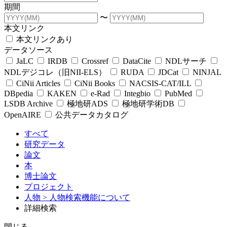
期間
〜
本文リンク
本文リンクあり
データソース
JaLC
IRDB
Crossref
DataCite
NDLサーチ
NDLデジコレ（旧NII-ELS）
RUDA
JDCat
NINJAL
CiNii Articles
CiNii Books
NACSIS-CAT/ILL
DBpedia
KAKEN
e-Rad
Integbio
PubMed
LSDB Archive
極地研ADS
極地研学術DB
OpenAIRE
公共データカタログ
すべて
研究データ
論文
本
博士論文
プロジェクト
人物
> 人物検索機能について
詳細検索
閉じる