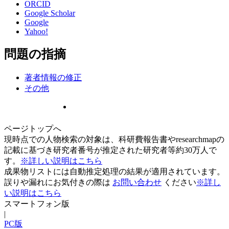
ORCID
Google Scholar
Google
Yahoo!
問題の指摘
著者情報の修正
その他
ページトップへ
現時点での人物検索の対象は、科研費報告書やresearchmapの
記載に基づき研究者番号が推定された研究者等約30万人で
す。
※詳しい説明はこちら
成果物リストには自動推定処理の結果が適用されています。
誤りや漏れにお気付きの際は
お問い合わせ
ください
※詳し
い説明はこちら
スマートフォン版
|
PC版