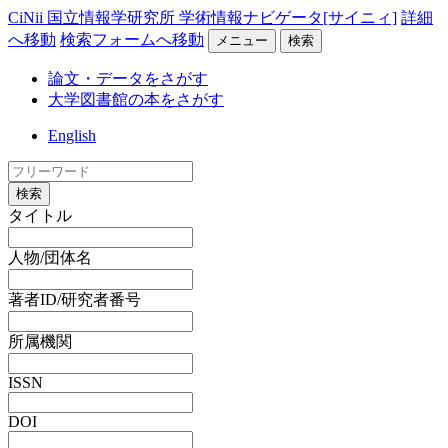
CiNii 国立情報学研究所 学術情報ナビゲータ[サイニィ]
詳細
へ移動
検索フォームへ移動
メニュー
検索
論文・データをさがす
大学図書館の本をさがす
English
検索
タイトル
人物/団体名
著者ID/研究者番号
所属機関
ISSN
DOI