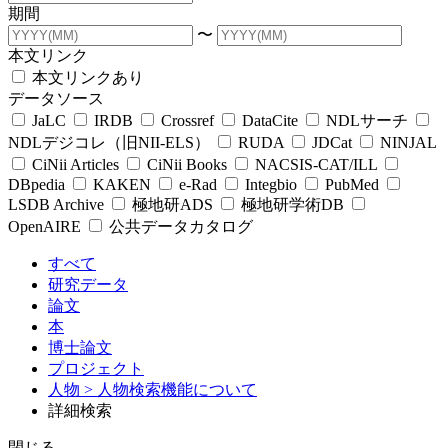
期間
〜
本文リンク
本文リンクあり
データソース
JaLC
IRDB
Crossref
DataCite
NDLサーチ
NDLデジコレ（旧NII-ELS）
RUDA
JDCat
NINJAL
CiNii Articles
CiNii Books
NACSIS-CAT/ILL
DBpedia
KAKEN
e-Rad
Integbio
PubMed
LSDB Archive
極地研ADS
極地研学術DB
OpenAIRE
公共データカタログ
すべて
研究データ
論文
本
博士論文
プロジェクト
人物
> 人物検索機能について
詳細検索
閉じる