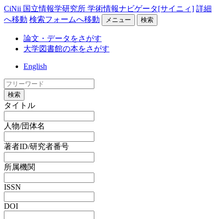
CiNii 国立情報学研究所 学術情報ナビゲータ[サイニィ]
詳細
へ移動
検索フォームへ移動
メニュー
検索
論文・データをさがす
大学図書館の本をさがす
English
検索
タイトル
人物/団体名
著者ID/研究者番号
所属機関
ISSN
DOI