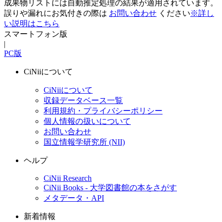
成果物リストには自動推定処理の結果が適用されています。
誤りや漏れにお気付きの際は
お問い合わせ
ください
※詳し
い説明はこちら
スマートフォン版
|
PC版
CiNiiについて
CiNiiについて
収録データベース一覧
利用規約・プライバシーポリシー
個人情報の扱いについて
お問い合わせ
国立情報学研究所 (NII)
ヘルプ
CiNii Research
CiNii Books - 大学図書館の本をさがす
メタデータ・API
新着情報