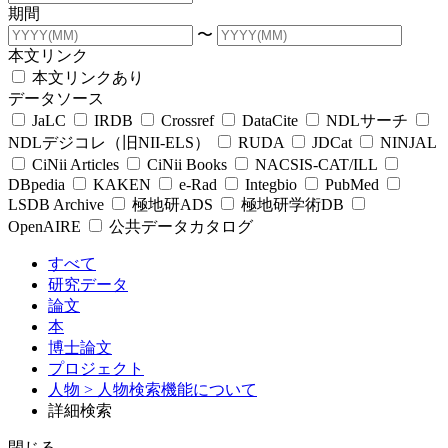
期間
〜
本文リンク
本文リンクあり
データソース
JaLC
IRDB
Crossref
DataCite
NDLサーチ
NDLデジコレ（旧NII-ELS）
RUDA
JDCat
NINJAL
CiNii Articles
CiNii Books
NACSIS-CAT/ILL
DBpedia
KAKEN
e-Rad
Integbio
PubMed
LSDB Archive
極地研ADS
極地研学術DB
OpenAIRE
公共データカタログ
すべて
研究データ
論文
本
博士論文
プロジェクト
人物
> 人物検索機能について
詳細検索
閉じる