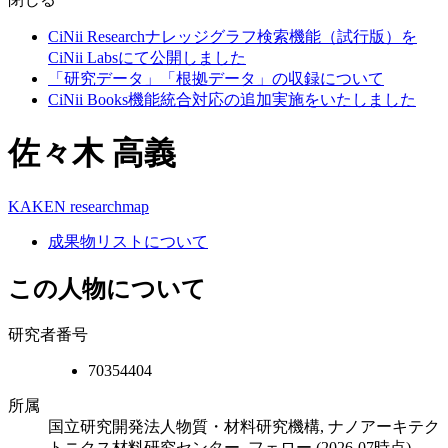
CiNii Researchナレッジグラフ検索機能（試行版）を
CiNii Labsにて公開しました
「研究データ」「根拠データ」の収録について
CiNii Books機能統合対応の追加実施をいたしました
佐々木 高義
KAKEN
researchmap
成果物リストについて
この人物について
研究者番号
70354404
所属
国立研究開発法人物質・材料研究機構, ナノアーキテク
トニクス材料研究センター, フェロー
(2026-07時点)