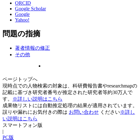
ORCID
Google Scholar
Google
Yahoo!
問題の指摘
著者情報の修正
その他
ページトップへ
現時点での人物検索の対象は、科研費報告書やresearchmapの
記載に基づき研究者番号が推定された研究者等約30万人で
す。
※詳しい説明はこちら
成果物リストには自動推定処理の結果が適用されています。
誤りや漏れにお気付きの際は
お問い合わせ
ください
※詳し
い説明はこちら
スマートフォン版
|
PC版