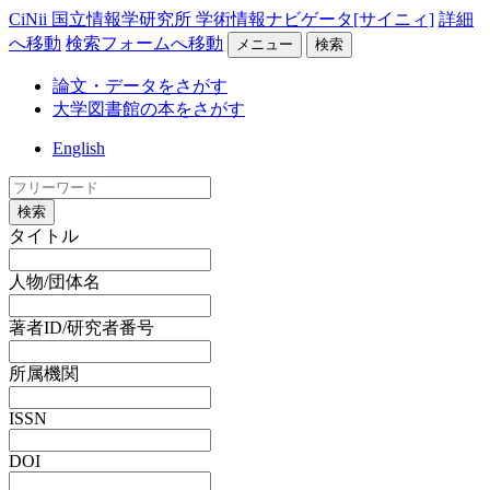
CiNii 国立情報学研究所 学術情報ナビゲータ[サイニィ]
詳細
へ移動
検索フォームへ移動
メニュー
検索
論文・データをさがす
大学図書館の本をさがす
English
検索
タイトル
人物/団体名
著者ID/研究者番号
所属機関
ISSN
DOI