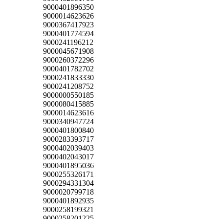
9000401896350
9000014623626
9000367417923
9000401774594
9000241196212
9000045671908
9000260372296
9000401782702
9000241833330
9000241208752
9000000550185
9000080415885
9000014623616
9000340947724
9000401800840
9000283393717
9000402039403
9000402043017
9000401895036
9000255326171
9000294331304
9000020799718
9000401892935
9000258199321
9000258201225