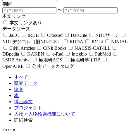
期間
〜
本文リンク
本文リンクあり
データソース
JaLC
IRDB
Crossref
DataCite
NDLサーチ
NDLデジコレ（旧NII-ELS）
RUDA
JDCat
NINJAL
CiNii Articles
CiNii Books
NACSIS-CAT/ILL
DBpedia
KAKEN
e-Rad
Integbio
PubMed
LSDB Archive
極地研ADS
極地研学術DB
OpenAIRE
公共データカタログ
すべて
研究データ
論文
本
博士論文
プロジェクト
人物
> 人物検索機能について
詳細検索
閉じる