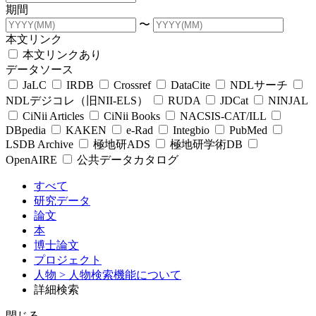
期間
〜
本文リンク
本文リンクあり
データソース
JaLC
IRDB
Crossref
DataCite
NDLサーチ
NDLデジコレ（旧NII-ELS）
RUDA
JDCat
NINJAL
CiNii Articles
CiNii Books
NACSIS-CAT/ILL
DBpedia
KAKEN
e-Rad
Integbio
PubMed
LSDB Archive
極地研ADS
極地研学術DB
OpenAIRE
公共データカタログ
すべて
研究データ
論文
本
博士論文
プロジェクト
人物
> 人物検索機能について
詳細検索
閉じる