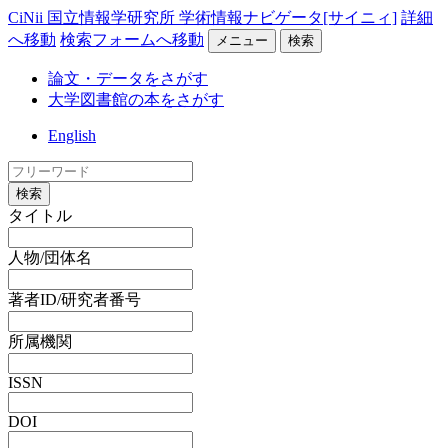
CiNii 国立情報学研究所 学術情報ナビゲータ[サイニィ]
詳細
へ移動
検索フォームへ移動
メニュー
検索
論文・データをさがす
大学図書館の本をさがす
English
検索
タイトル
人物/団体名
著者ID/研究者番号
所属機関
ISSN
DOI