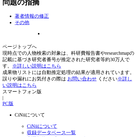
問題の指摘
著者情報の修正
その他
ページトップへ
現時点での人物検索の対象は、科研費報告書やresearchmapの
記載に基づき研究者番号が推定された研究者等約30万人で
す。
※詳しい説明はこちら
成果物リストには自動推定処理の結果が適用されています。
誤りや漏れにお気付きの際は
お問い合わせ
ください
※詳し
い説明はこちら
スマートフォン版
|
PC版
CiNiiについて
CiNiiについて
収録データベース一覧