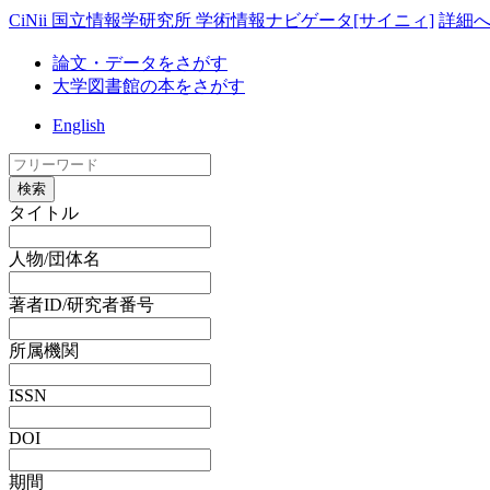
CiNii 国立情報学研究所 学術情報ナビゲータ[サイニィ]
詳細
論文・データをさがす
大学図書館の本をさがす
English
検索
タイトル
人物/団体名
著者ID/研究者番号
所属機関
ISSN
DOI
期間