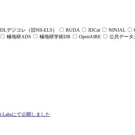
DLデジコレ（旧NII-ELS）
RUDA
JDCat
NINJAL
C
極地研ADS
極地研学術DB
OpenAIRE
公共データ
ii Labsにて公開しました