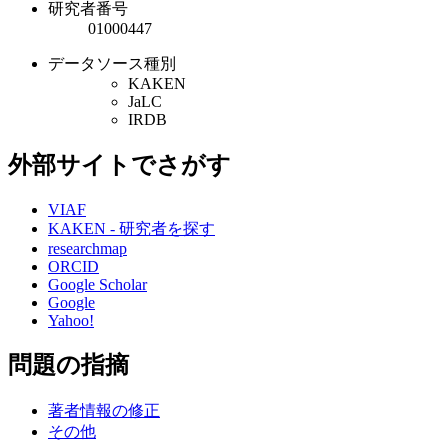
研究者番号
01000447
データソース種別
KAKEN
JaLC
IRDB
外部サイトでさがす
VIAF
KAKEN - 研究者を探す
researchmap
ORCID
Google Scholar
Google
Yahoo!
問題の指摘
著者情報の修正
その他