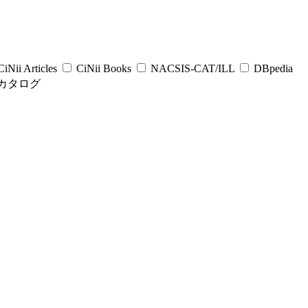
iNii Articles
CiNii Books
NACSIS-CAT/ILL
DBpedia
カタログ