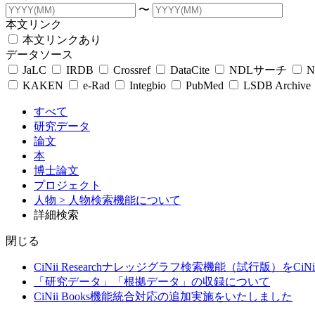
〜
本文リンク
本文リンクあり
データソース
JaLC
IRDB
Crossref
DataCite
NDLサーチ
N
KAKEN
e-Rad
Integbio
PubMed
LSDB Archive
すべて
研究データ
論文
本
博士論文
プロジェクト
人物
> 人物検索機能について
詳細検索
閉じる
CiNii Researchナレッジグラフ検索機能（試行版）をCiN
「研究データ」「根拠データ」の収録について
CiNii Books機能統合対応の追加実施をいたしました