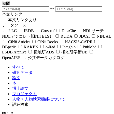
期間
〜
本文リンク
本文リンクあり
データソース
JaLC
IRDB
Crossref
DataCite
NDLサーチ
NDLデジコレ（旧NII-ELS）
RUDA
JDCat
NINJAL
CiNii Articles
CiNii Books
NACSIS-CAT/ILL
DBpedia
KAKEN
e-Rad
Integbio
PubMed
LSDB Archive
極地研ADS
極地研学術DB
OpenAIRE
公共データカタログ
すべて
研究データ
論文
本
博士論文
プロジェクト
人物
> 人物検索機能について
詳細検索
閉じる