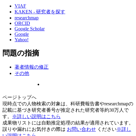
VIAF
KAKEN - 研究者を探す
researchmap
ORCID
Google Scholar
Google
Yahoo!
問題の指摘
著者情報の修正
その他
ページトップへ
現時点での人物検索の対象は、科研費報告書やresearchmapの
記載に基づき研究者番号が推定された研究者等約30万人で
す。
※詳しい説明はこちら
成果物リストには自動推定処理の結果が適用されています。
誤りや漏れにお気付きの際は
お問い合わせ
ください
※詳し
い説明はこちら