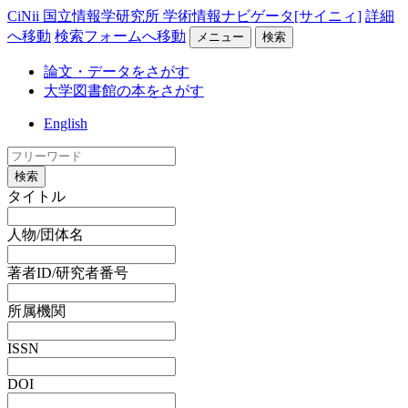
CiNii 国立情報学研究所 学術情報ナビゲータ[サイニィ]
詳細
へ移動
検索フォームへ移動
メニュー
検索
論文・データをさがす
大学図書館の本をさがす
English
検索
タイトル
人物/団体名
著者ID/研究者番号
所属機関
ISSN
DOI