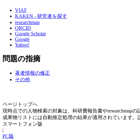
VIAF
KAKEN - 研究者を探す
researchmap
ORCID
Google Scholar
Google
Yahoo!
問題の指摘
著者情報の修正
その他
ページトップへ
現時点での人物検索の対象は、科研費報告書やresearchma
成果物リストには自動推定処理の結果が適用されています。
スマートフォン版
|
PC版