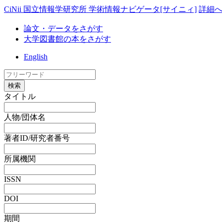
CiNii 国立情報学研究所 学術情報ナビゲータ[サイニィ]
詳細
論文・データをさがす
大学図書館の本をさがす
English
検索
タイトル
人物/団体名
著者ID/研究者番号
所属機関
ISSN
DOI
期間