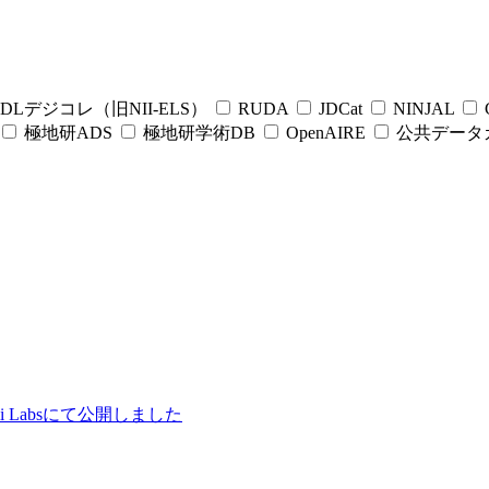
DLデジコレ（旧NII-ELS）
RUDA
JDCat
NINJAL
C
極地研ADS
極地研学術DB
OpenAIRE
公共データ
ii Labsにて公開しました