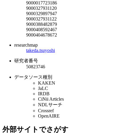
9000017723186
9000327931120
9000329897947
9000327931122
9000388482879
9000408592467
9000404678672
researchmap
takeda.tsuyoshi
研究者番号
50823746
データソース種別
KAKEN
JaLC
IRDB
CiNii Articles
NDLサーチ
Crossref
OpenAIRE
外部サイトでさがす