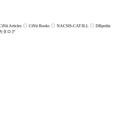
iNii Articles
CiNii Books
NACSIS-CAT/ILL
DBpedia
カタログ