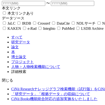
〜
本文リンク
本文リンクあり
データソース
JaLC
IRDB
Crossref
DataCite
NDLサーチ
N
KAKEN
e-Rad
Integbio
PubMed
LSDB Archive
すべて
研究データ
論文
本
博士論文
プロジェクト
人物
> 人物検索機能について
詳細検索
閉じる
CiNii Researchナレッジグラフ検索機能（試行版）をCiN
「研究データ」「根拠データ」の収録について
CiNii Books機能統合対応の追加実施をいたしました