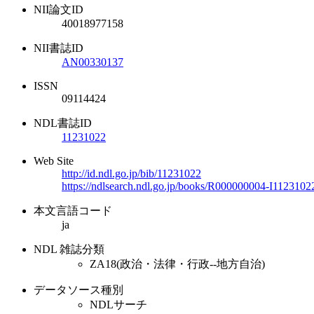
NII論文ID
40018977158
NII書誌ID
AN00330137
ISSN
09114424
NDL書誌ID
11231022
Web Site
http://id.ndl.go.jp/bib/11231022
https://ndlsearch.ndl.go.jp/books/R000000004-I1123102
本文言語コード
ja
NDL 雑誌分類
ZA18(政治・法律・行政--地方自治)
データソース種別
NDLサーチ