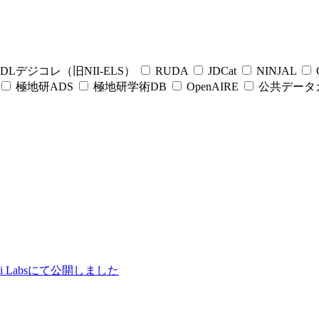
DLデジコレ（旧NII-ELS）
RUDA
JDCat
NINJAL
C
極地研ADS
極地研学術DB
OpenAIRE
公共データ
ii Labsにて公開しました