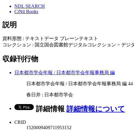
NDL SEARCH
CiNii Books
説明
資料形態 : テキストデータ プレーンテキスト
コレクション : 国立国会図書館デジタルコレクション > デジタ
収録刊行物
日本都市学会年報 / 日本都市学会年報事務局 編
日本都市学会年報 / 日本都市学会年報事務局 編 44 219-
春日井 : 日本都市学会
詳細情報
詳細情報について
CRID
1520009409711953152