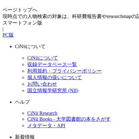
ページトップへ
現時点での人物検索の対象は、科研費報告書やresearchma
スマートフォン版
|
PC版
CiNiiについて
CiNiiについて
収録データベース一覧
利用規約・プライバシーポリシー
個人情報の扱いについて
お問い合わせ
国立情報学研究所 (NII)
ヘルプ
CiNii Research
CiNii Books - 大学図書館の本をさがす
メタデータ・API
新着情報