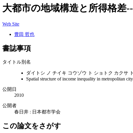
大都市の地域構造と所得格差-
Web Site
豊田 哲也
書誌事項
タイトル別名
ダイトシ ノ チイキ コウゾウ ト ショトク カクサ 
Spatial structure of income inequality in metropolitan ci
公開日
2010
公開者
春日井 : 日本都市学会
この論文をさがす