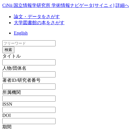
CiNii 国立情報学研究所 学術情報ナビゲータ[サイニィ]
詳細
論文・データをさがす
大学図書館の本をさがす
English
検索
タイトル
人物/団体名
著者ID/研究者番号
所属機関
ISSN
DOI
期間