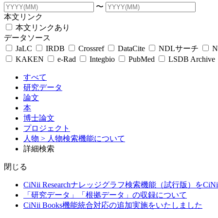
〜
本文リンク
本文リンクあり
データソース
JaLC
IRDB
Crossref
DataCite
NDLサーチ
N
KAKEN
e-Rad
Integbio
PubMed
LSDB Archive
すべて
研究データ
論文
本
博士論文
プロジェクト
人物
> 人物検索機能について
詳細検索
閉じる
CiNii Researchナレッジグラフ検索機能（試行版）をCiN
「研究データ」「根拠データ」の収録について
CiNii Books機能統合対応の追加実施をいたしました