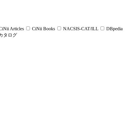
iNii Articles
CiNii Books
NACSIS-CAT/ILL
DBpedia
カタログ