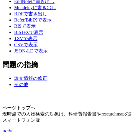
EndNoteに書き出し
Mendeleyに書き出し
RDFで書き出し
Refer/BibIXで表示
RISで表示
BibTeXで表示
TSVで表示
CSVで表示
JSON-LDで表示
問題の指摘
論文情報の修正
その他
ページトップへ
現時点での人物検索の対象は、科研費報告書やresearchma
スマートフォン版
|
PC版