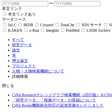
〜
本文リンク
本文リンクあり
データソース
JaLC
IRDB
Crossref
DataCite
NDLサーチ
N
KAKEN
e-Rad
Integbio
PubMed
LSDB Archive
すべて
研究データ
論文
本
博士論文
プロジェクト
人物
> 人物検索機能について
詳細検索
閉じる
CiNii Researchナレッジグラフ検索機能（試行版）をCiN
「研究データ」「根拠データ」の収録について
CiNii Books機能統合対応の追加実施をいたしました