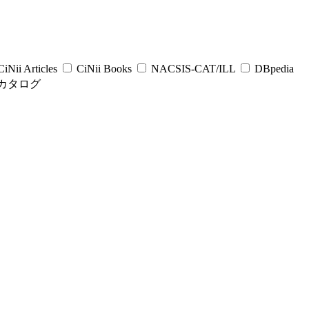
iNii Articles
CiNii Books
NACSIS-CAT/ILL
DBpedia
カタログ