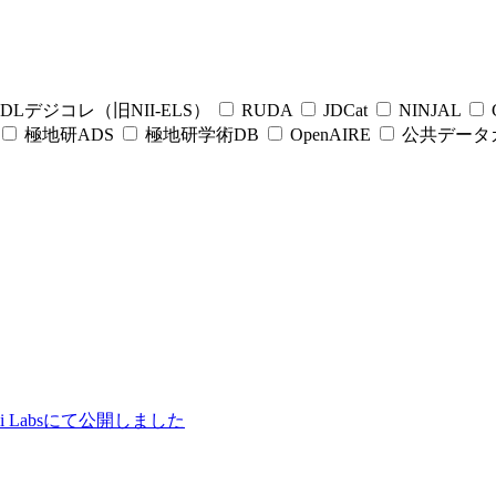
DLデジコレ（旧NII-ELS）
RUDA
JDCat
NINJAL
C
極地研ADS
極地研学術DB
OpenAIRE
公共データ
ii Labsにて公開しました