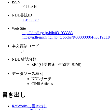
ISSN
05779316
NDL書誌ID
031933383
Web Site
http://id.ndl.go.jp/bib/031933383
https://ndlsearch.ndl.go.jp/books/R000000004-I0319333
本文言語コード
ja
NDL 雑誌分類
ZR4(科学技術--生物学--動物)
データソース種別
NDLサーチ
CiNii Articles
書き出し
RefWorksに書き出し