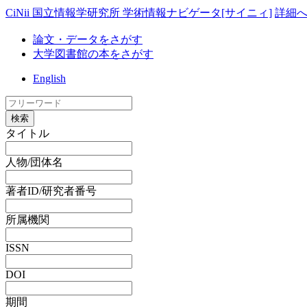
CiNii 国立情報学研究所 学術情報ナビゲータ[サイニィ]
詳細
論文・データをさがす
大学図書館の本をさがす
English
検索
タイトル
人物/団体名
著者ID/研究者番号
所属機関
ISSN
DOI
期間