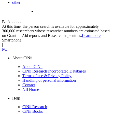
other
Back to top
At this time, the person search is available for approximately
300,000 researchers whose researcher numbers are estimated based
on Grant-in-Aid reports and Researchmap entries.
Learn more
Smartphone
|
PC
About CiNii
About CiNii
CiNii Research Incorporated Databases
Terms of use & Privacy Policy
Handling of personal information
Contact
NII Home
Help
CiNii Research
CiNii Books