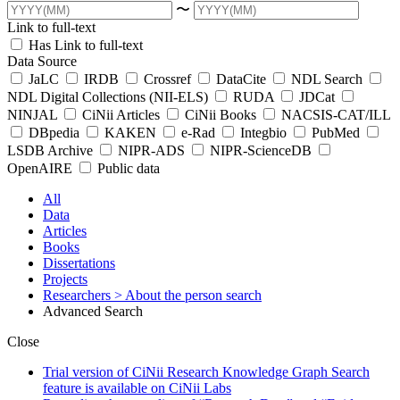
〜
Link to full-text
Has Link to full-text
Data Source
JaLC
IRDB
Crossref
DataCite
NDL Search
NDL Digital Collections (NII-ELS)
RUDA
JDCat
NINJAL
CiNii Articles
CiNii Books
NACSIS-CAT/ILL
DBpedia
KAKEN
e-Rad
Integbio
PubMed
LSDB Archive
NIPR-ADS
NIPR-ScienceDB
OpenAIRE
Public data
All
Data
Articles
Books
Dissertations
Projects
Researchers
> About the person search
Advanced Search
Close
Trial version of CiNii Research Knowledge Graph Search
feature is available on CiNii Labs