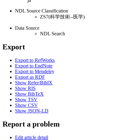
ja
NDL Source Classification
ZS7(科学技術--医学)
Data Source
NDL Search
Export
Export to RefWorks
Export to EndNote
Export to Mendeley
Export as RDF
Show Refer/BibIX
Show RIS
Show BibTeX
Show TSV
Show CSV
Show JSON-LD
Report a problem
Edit article detail