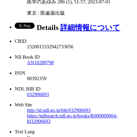
医学のあゆみ 286 (1), 51-57, 2023-07-01
東京 : 医歯薬出版
Details
詳細情報について
CRID
1520015332942733056
NII Book ID
AN10289798
ISSN
00392359
NDL BIB ID
032906693
Web Site
http://id.ndl.go.jp/bib/032906693
https://ndlsearch.ndl.go.jp/books/R000000004-
I032906693
Text Lang