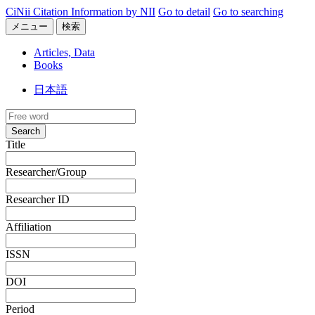
CiNii Citation Information by NII
Go to detail
Go to searching
メニュー
検索
Articles, Data
Books
日本語
Search
Title
Researcher/Group
Researcher ID
Affiliation
ISSN
DOI
Period