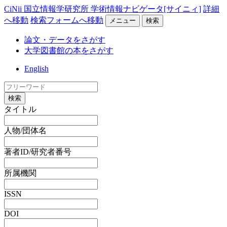
CiNii 国立情報学研究所 学術情報ナビゲータ[サイニィ]
詳細
へ移動
検索フォームへ移動
メニュー
検索
論文・データをさがす
大学図書館の本をさがす
English
検索
タイトル
人物/団体名
著者ID/研究者番号
所属機関
ISSN
DOI