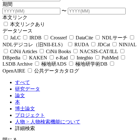
期間
〜
本文リンク
本文リンクあり
データソース
JaLC
IRDB
Crossref
DataCite
NDLサーチ
NDLデジコレ（旧NII-ELS）
RUDA
JDCat
NINJAL
CiNii Articles
CiNii Books
NACSIS-CAT/ILL
DBpedia
KAKEN
e-Rad
Integbio
PubMed
LSDB Archive
極地研ADS
極地研学術DB
OpenAIRE
公共データカタログ
すべて
研究データ
論文
本
博士論文
プロジェクト
人物
> 人物検索機能について
詳細検索
閉じる