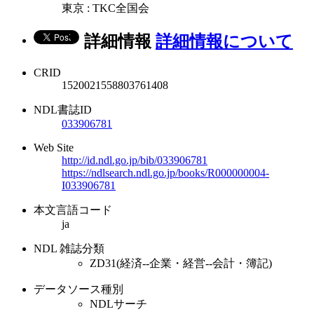
東京 : TKC全国会
詳細情報
詳細情報について
CRID
1520021558803761408
NDL書誌ID
033906781
Web Site
http://id.ndl.go.jp/bib/033906781
https://ndlsearch.ndl.go.jp/books/R000000004-
I033906781
本文言語コード
ja
NDL 雑誌分類
ZD31(経済--企業・経営--会計・簿記)
データソース種別
NDLサーチ