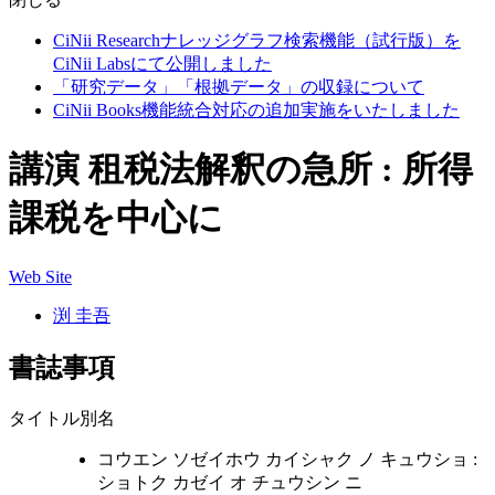
CiNii Researchナレッジグラフ検索機能（試行版）を
CiNii Labsにて公開しました
「研究データ」「根拠データ」の収録について
CiNii Books機能統合対応の追加実施をいたしました
講演 租税法解釈の急所 : 所得
課税を中心に
Web Site
渕 圭吾
書誌事項
タイトル別名
コウエン ソゼイホウ カイシャク ノ キュウショ :
ショトク カゼイ オ チュウシン ニ