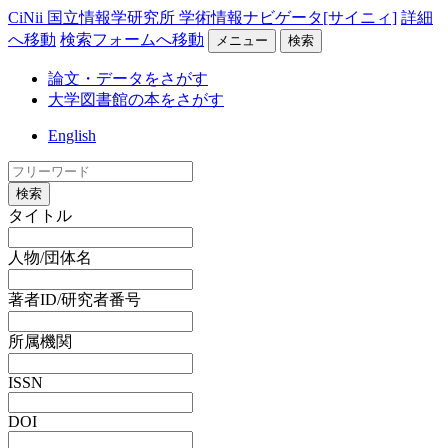
CiNii 国立情報学研究所 学術情報ナビゲータ[サイニィ]
詳細
へ移動
検索フォームへ移動
メニュー
検索
論文・データをさがす
大学図書館の本をさがす
English
検索
タイトル
人物/団体名
著者ID/研究者番号
所属機関
ISSN
DOI