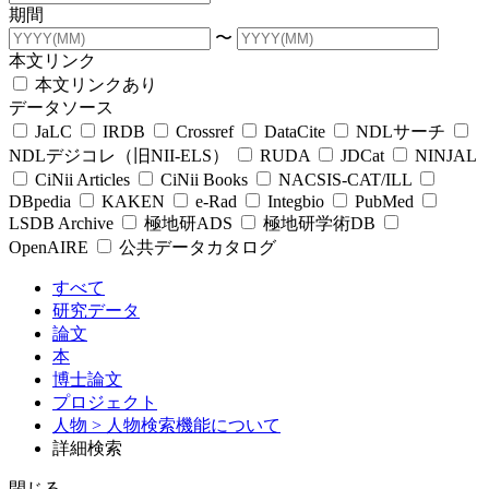
期間
〜
本文リンク
本文リンクあり
データソース
JaLC
IRDB
Crossref
DataCite
NDLサーチ
NDLデジコレ（旧NII-ELS）
RUDA
JDCat
NINJAL
CiNii Articles
CiNii Books
NACSIS-CAT/ILL
DBpedia
KAKEN
e-Rad
Integbio
PubMed
LSDB Archive
極地研ADS
極地研学術DB
OpenAIRE
公共データカタログ
すべて
研究データ
論文
本
博士論文
プロジェクト
人物
> 人物検索機能について
詳細検索
閉じる