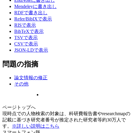
EndNoteに書き出し
Mendeleyに書き出し
RDFで書き出し
Refer/BibIXで表示
RISで表示
BibTeXで表示
TSVで表示
CSVで表示
JSON-LDで表示
問題の指摘
論文情報の修正
その他
ページトップへ
現時点での人物検索の対象は、科研費報告書やresearchmapの
記載に基づき研究者番号が推定された研究者等約30万人で
す。
※詳しい説明はこちら
スマートフォン版