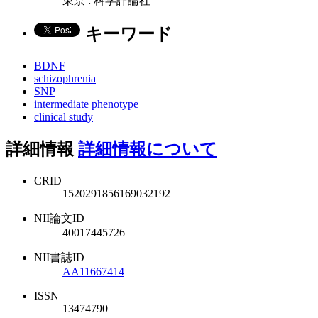
東京 : 科学評論社
キーワード
BDNF
schizophrenia
SNP
intermediate phenotype
clinical study
詳細情報
詳細情報について
CRID
1520291856169032192
NII論文ID
40017445726
NII書誌ID
AA11667414
ISSN
13474790