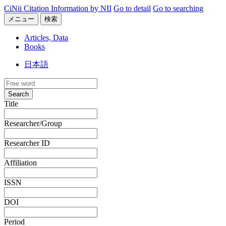
CiNii Citation Information by NII
Go to detail
Go to searching
メニュー
検索
Articles, Data
Books
日本語
Search
Title
Researcher/Group
Researcher ID
Affiliation
ISSN
DOI
Period