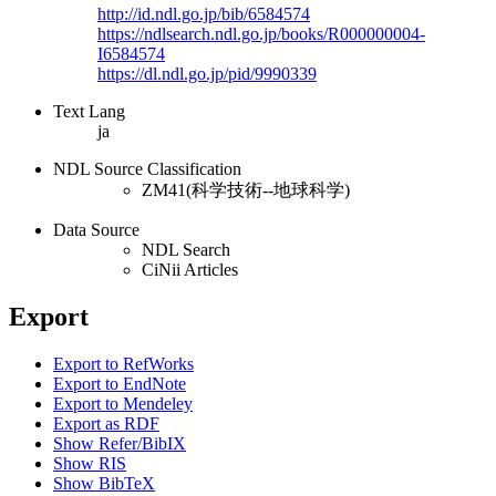
http://id.ndl.go.jp/bib/6584574
https://ndlsearch.ndl.go.jp/books/R000000004-
I6584574
https://dl.ndl.go.jp/pid/9990339
Text Lang
ja
NDL Source Classification
ZM41(科学技術--地球科学)
Data Source
NDL Search
CiNii Articles
Export
Export to RefWorks
Export to EndNote
Export to Mendeley
Export as RDF
Show Refer/BibIX
Show RIS
Show BibTeX