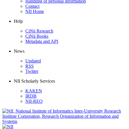
Handling of personal information
Contact
NII Home
Help
CiNii Research
CiNii Books
Metadata and API
News
Updated
RSS
Twitter
NII Scholarly Services
KAKEN
IRDB
NII-REO