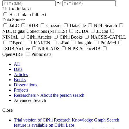
〜
Link to full-text
Has Link to full-text
Data Source
JaLC
IRDB
Crossref
DataCite
NDL Search
NDL Digital Collections (NII-ELS)
RUDA
JDCat
NINJAL
CiNii Articles
CiNii Books
NACSIS-CAT/ILL
DBpedia
KAKEN
e-Rad
Integbio
PubMed
LSDB Archive
NIPR-ADS
NIPR-ScienceDB
OpenAIRE
Public data
All
Data
Articles
Books
Dissertations
Projects
Researchers
> About the person search
Advanced Search
Close
Trial version of CiNii Research Knowledge Graph Search
feature is available on CiNii Labs