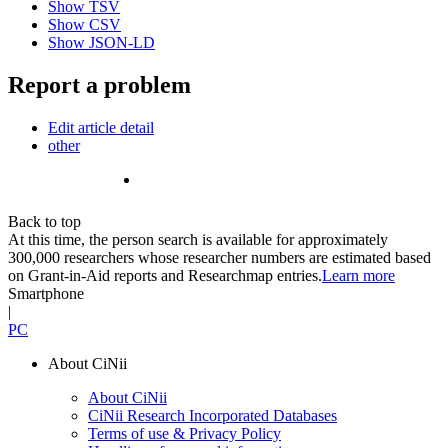
Show TSV
Show CSV
Show JSON-LD
Report a problem
Edit article detail
other
Back to top
At this time, the person search is available for approximately
300,000 researchers whose researcher numbers are estimated based
on Grant-in-Aid reports and Researchmap entries.
Learn more
Smartphone
|
PC
About CiNii
About CiNii
CiNii Research Incorporated Databases
Terms of use & Privacy Policy